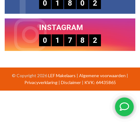
0
1
8
0
2
INSTAGRAM
0
1
7
8
2
© Copyright 2026
LEF Makelaars
|
Algemene voorwaarden
|
Privacyverklaring
|
Disclaimer
|
KVK: 64435865