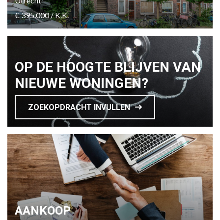
Utrecht
€ 395.000 / K.K.
OP DE HOOGTE BLIJVEN VAN
NIEUWE WONINGEN?
ZOEKOPDRACHT INVULLEN
AANKOOP