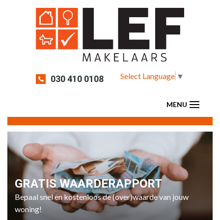
Select Language
▼
030 410 0108
GRATIS WAARDERAPPORT
Bepaal snel en kostenloos de (over)waarde van jouw
woning!