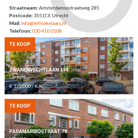
Straatnaam:
Amsterdamsestraatweg 285
Postcode:
3551CE Utrecht
Mail:
info@lefmakelaars.nl
Telefoon:
030 410 0108
TE KOOP
ZWANENVECHTLAAN 114
Utrecht
€ 375.000 / K.K.
TE KOOP
PARAMARIBOSTRAAT 78