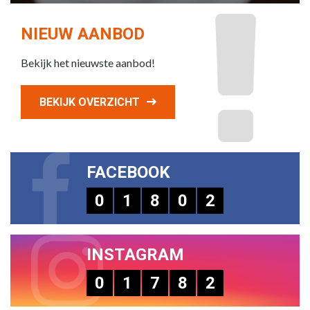
NIEUW AANBOD
Bekijk het nieuwste aanbod!
BEKIJK OVERZICHT
FACEBOOK
0
1
8
0
2
INSTAGRAM
0
1
7
8
2