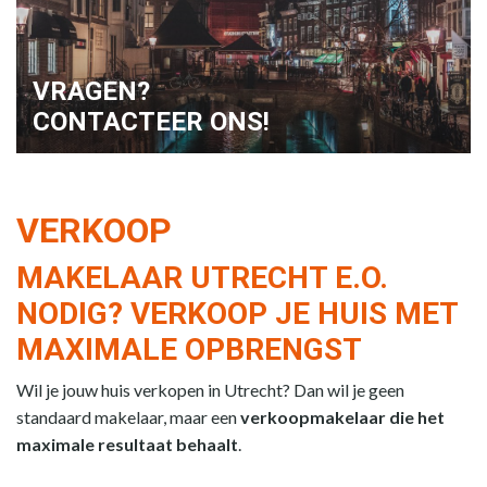
VRAGEN?
CONTACTEER ONS!
VERKOOP
MAKELAAR UTRECHT E.O.
NODIG? VERKOOP JE HUIS MET
MAXIMALE OPBRENGST
Wil je jouw huis verkopen in Utrecht? Dan wil je geen
standaard makelaar, maar een
verkoopmakelaar die het
maximale resultaat behaalt
.