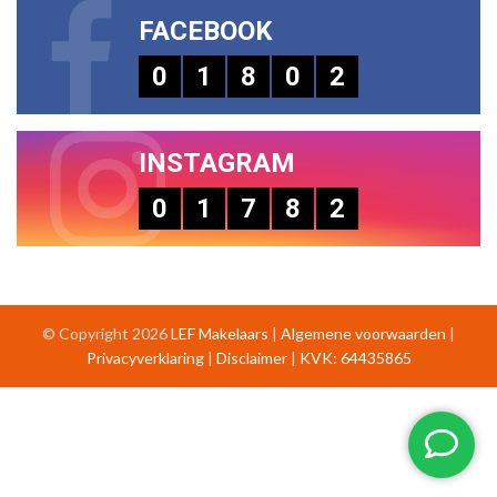
FACEBOOK
0
1
8
0
2
INSTAGRAM
0
1
7
8
2
© Copyright 2026
LEF Makelaars
|
Algemene voorwaarden
|
Privacyverklaring
|
Disclaimer
|
KVK: 64435865