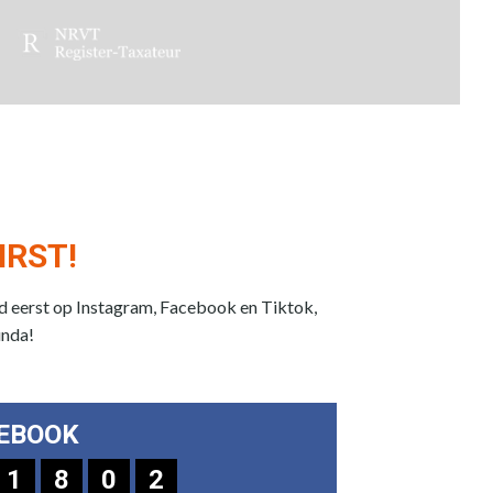
IRST!
jd eerst op Instagram, Facebook en Tiktok,
unda!
EBOOK
1
8
0
2