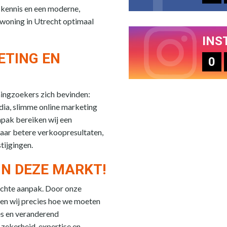
skennis en een moderne,
 woning in Utrecht optimaal
INS
ETING EN
0
ningzoekers zich bevinden:
edia, slimme online marketing
npak bereiken wij een
aar betere verkoopresultaten,
tijgingen.
IN DEZE MARKT!
chte aanpak. Door onze
ten wij precies hoe we moeten
es en veranderend
zekerheid, expertise en