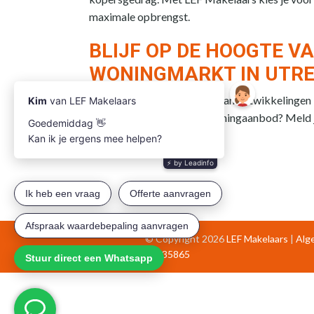
maximale opbrengst.
BLIJF OP DE HOOGTE VA
WONINGMARKT IN UTREC
Wil je op de hoogte blijven van ontwikkelingen
verkoop of het nieuwste woningaanbod? Meld 
nieuwsbrief!
© Copyright 2026
LEF Makelaars
|
Alg
64435865