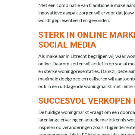
Met een combinatie van traditionele makelaar
innovatieve aanpak zorgen wij ervoor dat jouw
wordt gepresenteerd én gevonden.
STERK IN ONLINE MARK
SOCIAL MEDIA
Als makelaar in Utrecht begrijpen wij waar wo
online. Daarom zetten wij actief in op social m
en sterke woningpresentaties. Dankzij deze aa
maximale doelgroep en realiseren wij aantoonb
ook in een uitdagende woningmarkt met rente s
SUCCESVOL VERKOPEN 
De huidige woningmarkt vraagt om een doorda
jarenlange ervaring en actuele marktkennis we
inspelen op veranderingen zoals stijgende rent
kopersgedrag. Met LEF Makelaars kies je voor 