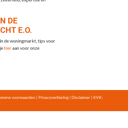
N DE
HT E.O.
 in de woningmarkt, tips voor
je
hier
aan voor onze
emene voorwaarden
|
Privacyverklaring
|
Disclaimer
|
KVK: