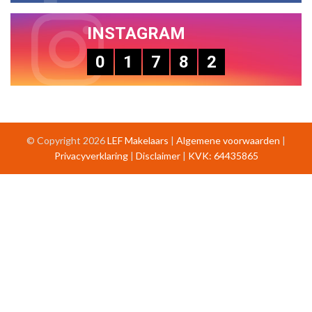
INSTAGRAM
0
1
7
8
2
© Copyright 2026
LEF Makelaars
|
Algemene voorwaarden
|
Privacyverklaring
|
Disclaimer
|
KVK: 64435865