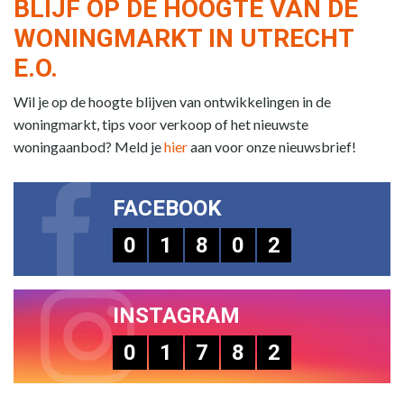
BLIJF OP DE HOOGTE VAN DE
WONINGMARKT IN UTRECHT
E.O.
Wil je op de hoogte blijven van ontwikkelingen in de
woningmarkt, tips voor verkoop of het nieuwste
woningaanbod? Meld je
hier
aan voor onze nieuwsbrief!
FACEBOOK
0
1
8
0
2
INSTAGRAM
0
1
7
8
2