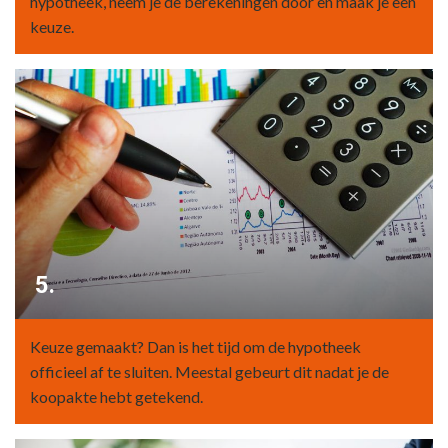
hypotheek, neem je de berekeningen door en maak je een
keuze.
5.
Keuze gemaakt? Dan is het tijd om de hypotheek
officieel af te sluiten. Meestal gebeurt dit nadat je de
koopakte hebt getekend.