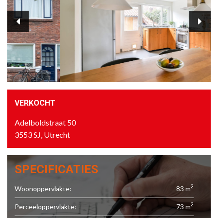
VERKOCHT
Adelboldstraat 50
3553 SJ, Utrecht
SPECIFICATIES
2
Woonoppervlakte:
83 m
2
Perceeloppervlakte:
73 m