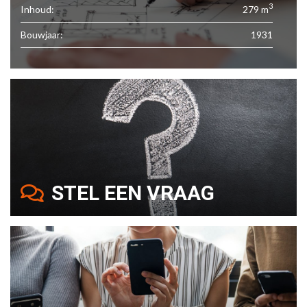
3
Inhoud:
279 m
Bouwjaar:
1931
STEL EEN VRAAG