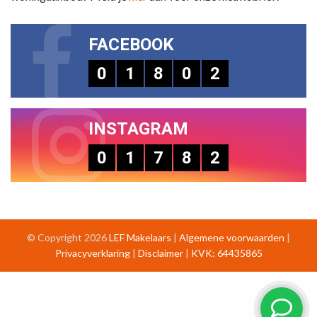
FACEBOOK
0
1
8
0
2
INSTAGRAM
0
1
7
8
2
© Copyright 2026
LEF Makelaars
|
Algemene voorwaarden
|
Privacyverklaring
|
Disclaimer
|
KVK: 64435865