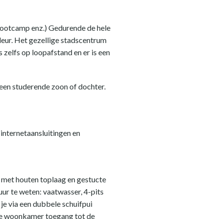
 bootcamp enz.) Gedurende de hele
deur. Het gezellige stadscentrum
 zelfs op loopafstand en er is een
 een studerende zoon of dochter.
 internetaansluitingen en
 met houten toplaag en gestucte
r te weten: vaatwasser, 4-pits
e via een dubbele schuifpui
t de woonkamer toegang tot de