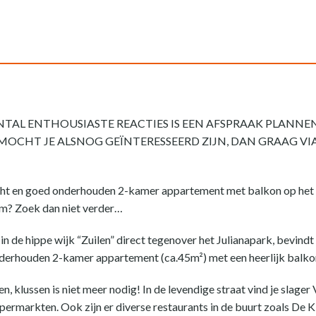
AL ENTHOUSIASTE REACTIES IS EEN AFSPRAAK PLANNEN
 MOCHT JE ALSNOG GEÏNTERESSEERD ZIJN, DAN GRAAG V
licht en goed onderhouden 2-kamer appartement met balkon op het 
um? Zoek dan niet verder…
n de hippe wijk “Zuilen” direct tegenover het Julianapark, bevindt 
derhouden 2-kamer appartement (ca.45m²) met een heerlijk balkon
, klussen is niet meer nodig! In de levendige straat vind je slager
markten. Ook zijn er diverse restaurants in de buurt zoals De K