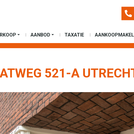
ERKOOP
AANBOD
TAXATIE
AANKOOPMAKEL
TWEG 521-A UTRECH