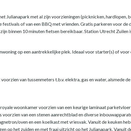
het Julianapark met al zijn voorzieningen (picknicken, hardlopen,
ke festivals of van een BBQ met vrienden. Gratis parkeren voor de 
zijn binnen 10 minuten fietsen bereikbaar. Station Utrecht Zuilen is
woning op een aantrekkelijke plek. Ideaal voor starter(s) of voor
voorzien van tussenmeters t.b.v. elektra, gas en water, alsmede de
n royale woonkamer voorzien van een keurige laminaat parketvloer
 voorzien van een stenen aanrechtblad en diverse inbouwapparatuu
netron/oven en een koelkast met vriesvak. Vanuit de keuken heb j
gen op het zuiden en met fraai uitzicht op het Julianapark. Vanui