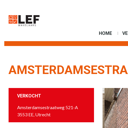
HOME
V
AMSTERDAMSESTRAA
VERKOCHT
Amsterdamsestraatweg 521-A
3553 EE, Utrecht