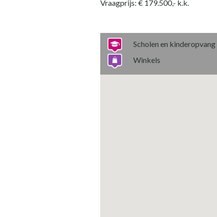
Vraagprijs: € 179.500,- k.k.
Scholen en kinderopvang
Winkels