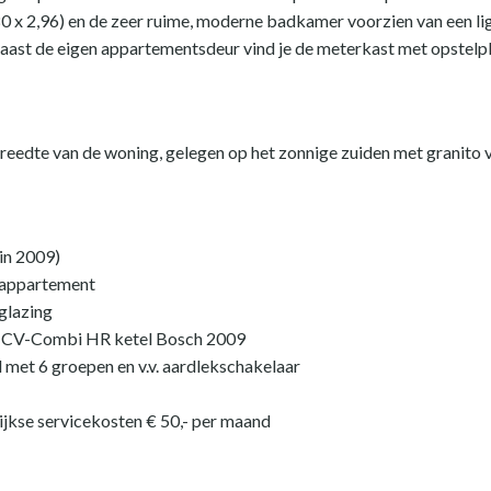
80 x 2,96) en de zeer ruime, moderne badkamer voorzien van een li
naast de eigen appartementsdeur vind je de meterkast met opstelpl
breedte van de woning, gelegen op het zonnige zuiden met granito vl
in 2009)
 appartement
glazing
. CV-Combi HR ketel Bosch 2009
d met 6 groepen en v.v. aardlekschakelaar
jkse servicekosten € 50,- per maand