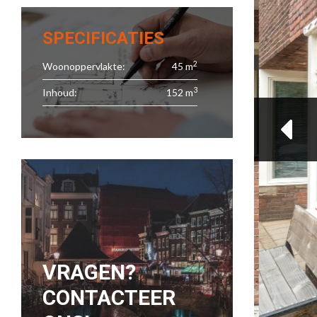
SPECIFICATIES
2
Woonoppervlakte:
45 m
3
Inhoud:
152 m
VRAGEN?
CONTACTEER