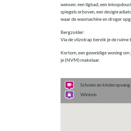
wensen: een ligbad, een inloopdou
spiegels erboven, een designradiato
waar de wasmachine en droger opges
Bergzolder:
Via de vlizotrap bereik je de ruime 
Kortom, een geweldige woning om j
je (NVM) makelaar.
Scholen en kinderopvang
Winkels