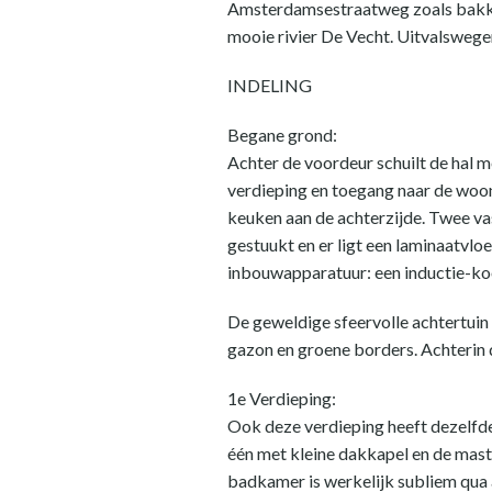
Amsterdamsestraatweg zoals bakkerij
mooie rivier De Vecht. Uitvalswegen
INDELING
Begane grond:
Achter de voordeur schuilt de hal m
verdieping en toegang naar de woonk
keuken aan de achterzijde. Twee va
gestuukt en er ligt een laminaatvlo
inbouwapparatuur: een inductie-koo
De geweldige sfeervolle achtertuin 
gazon en groene borders. Achterin d
1e Verdieping:
Ook deze verdieping heeft dezelfde
één met kleine dakkapel en de mast
badkamer is werkelijk subliem qua a