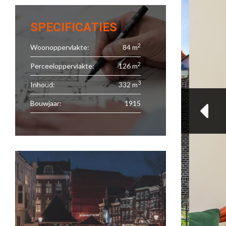
SPECIFICATIES
2
Woonoppervlakte:
84 m
2
Perceeloppervlakte:
126 m
3
Inhoud:
332 m
Bouwjaar:
1915