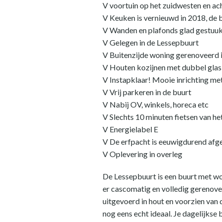
V voortuin op het zuidwesten en ac
V Keuken is vernieuwd in 2018, de
V Wanden en plafonds glad gestuu
V Gelegen in de Lessepbuurt
V Buitenzijde woning gerenoveerd
V Houten kozijnen met dubbel glas
V Instapklaar! Mooie inrichting me
V Vrij parkeren in de buurt
V Nabij OV, winkels, horeca etc
V Slechts 10 minuten fietsen van h
V Energielabel E
V De erfpacht is eeuwigdurend afg
V Oplevering in overleg
De Lessepbuurt is een buurt met w
er cascomatig en volledig gerenovee
uitgevoerd in hout en voorzien van 
nog eens echt ideaal. Je dagelijks