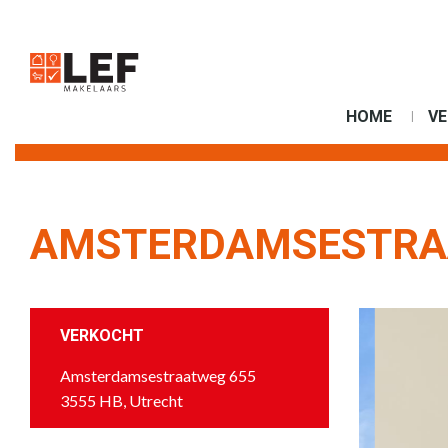
HOME
V
AMSTERDAMSESTRAA
VERKOCHT
Amsterdamsestraatweg 655
3555 HB, Utrecht