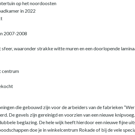
htertuin op het noordoosten
 badkamer in 2022
kt
 in 2007-2008
t sfeer, waaronder strakke witte muren en een doorlopende lamina
et centrum
ekocht
oningen die gebouwd zijn voor de arbeiders van de fabrieken “We
rd. De gevels zijn gereinigd en voorzien van een nieuwe knipvoeg.
dubbele beglazing. De hele wijk heeft hierdoor een nieuwe fijne uit
e boodschappen doe je in winkelcentrum Rokade of bij de vele spec