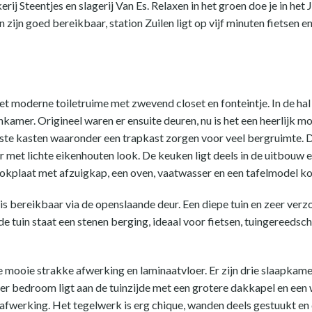
 Steentjes en slagerij Van Es. Relaxen in het groen doe je in het 
 zijn goed bereikbaar, station Zuilen ligt op vijf minuten fietsen 
et moderne toiletruime met zwevend closet en fonteintje. In de hal
amer. Origineel waren er ensuite deuren, nu is het een heerlijk moo
ste kasten waaronder een trapkast zorgen voor veel bergruimte. D
er met lichte eikenhouten look. De keuken ligt deels in de uitbouw 
kplaat met afzuigkap, een oven, vaatwasser en een tafelmodel ko
is bereikbaar via de openslaande deur. Een diepe tuin en zeer ver
e tuin staat een stenen berging, ideaal voor fietsen, tuingereedsch
 mooie strakke afwerking en laminaatvloer. Er zijn drie slaapkam
er bedroom ligt aan de tuinzijde met een grotere dakkapel en een
fwerking. Het tegelwerk is erg chique, wanden deels gestuukt en qu