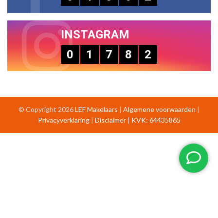
INSTAGRAM
0
1
7
8
2
© Copyright 2026
LEF Makelaars
|
Algemene voorwaarden
|
Privacyverklaring
|
Disclaimer
|
KVK: 64435865