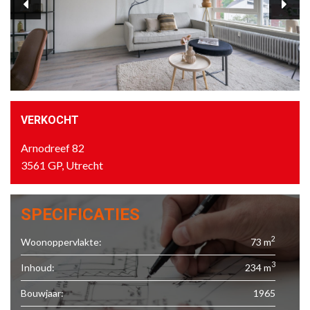
VERKOCHT
Arnodreef 82
3561 GP, Utrecht
SPECIFICATIES
2
Woonoppervlakte:
73 m
3
Inhoud:
234 m
Bouwjaar:
1965