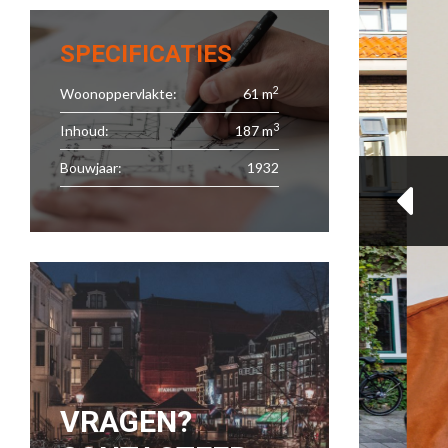
SPECIFICATIES
2
Woonoppervlakte:
61 m
3
Inhoud:
187 m
Bouwjaar:
1932
VRAGEN?