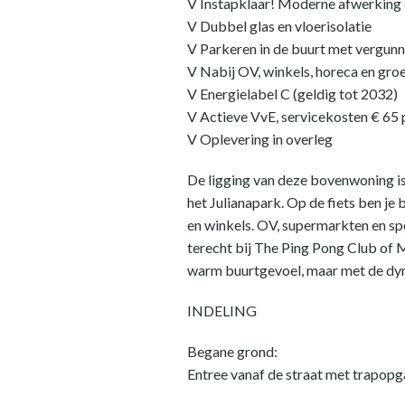
V Instapklaar! Moderne afwerking e
V Dubbel glas en vloerisolatie
V Parkeren in de buurt met vergunn
V Nabij OV, winkels, horeca en gro
V Energielabel C (geldig tot 2032)
V Actieve VvE, servicekosten € 65
V Oplevering in overleg
De ligging van deze bovenwoning i
het Julianapark. Op de fiets ben je 
en winkels. OV, supermarkten en spe
terecht bij The Ping Pong Club of M
warm buurtgevoel, maar met de dyna
INDELING
Begane grond:
Entree vanaf de straat met trapopg