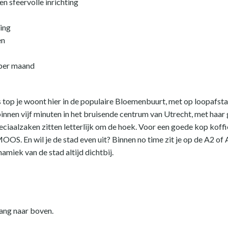
n sfeervolle inrichting
ing
en
 per maand
s top je woont hier in de populaire Bloemenbuurt, met op loopaf
binnen vijf minuten in het bruisende centrum van Utrecht, met haar 
ciaalzaken zitten letterlijk om de hoek. Voor een goede kop koffie
OOS. En wil je de stad even uit? Binnen no time zit je op de A2 of 
miek van de stad altijd dichtbij.
ang naar boven.