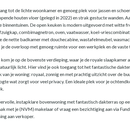
ang tot de lichte woonkamer en genoeg plek voor jassen en schoen
opende houten vloer (gelegd in 2022) en strak gestucte wanden. Aa
de binnentuinen. De open keuken is modern uitgevoerd met witte fr
zuigkap, combimagnetron, oven, vaatwasser, koel-vriescombinatie
 je de nette badkamer met douchecabine, wastafelmeubel, wasmach
 je de overloop met genoeg ruimte voor een werkplek en de vaste 
 kom je op de bovenste verdieping, waar je de royale slaapkamer a
natuurlijk licht. Hier vind je ook toegang tot het fantastische dak
 van je woning: royaal, zonnig en met prachtig uitzicht over de buu
ogte wat zorgt voor veel privacy. Een ideale plek voor je ochtendko
k.
eervolle, instapklare bovenwoning met fantastisch dakterras op een
aak met je (NVM) makelaar of vraag een bezichtiging aan via Fund
ning aan verkoper.