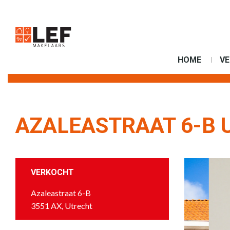
HOME
V
AZALEASTRAAT 6-B 
VERKOCHT
Azaleastraat 6-B
3551 AX, Utrecht