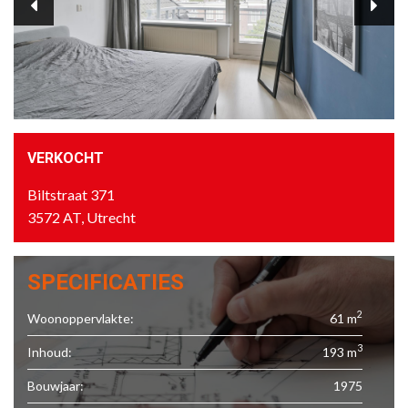
VERKOCHT
Biltstraat 371
3572 AT, Utrecht
SPECIFICATIES
2
Woonoppervlakte:
61 m
3
Inhoud:
193 m
Bouwjaar:
1975