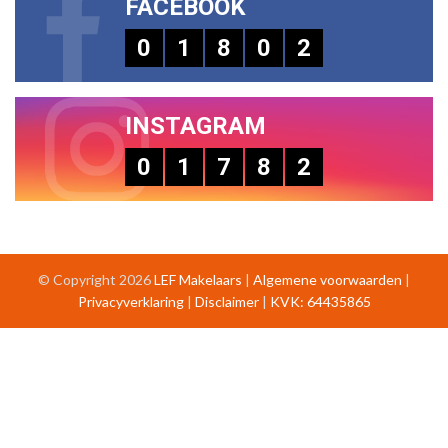
FACEBOOK
0
1
8
0
2
INSTAGRAM
0
1
7
8
2
© Copyright 2026
LEF Makelaars
|
Algemene voorwaarden
|
Privacyverklaring
|
Disclaimer
|
KVK: 64435865