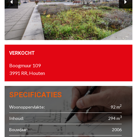
VERKOCHT
Boogmuur 109
3991 RR, Houten
SPECIFICATIES
2
Woonoppervlakte:
92 m
3
Inhoud:
294 m
Bouwjaar:
2006