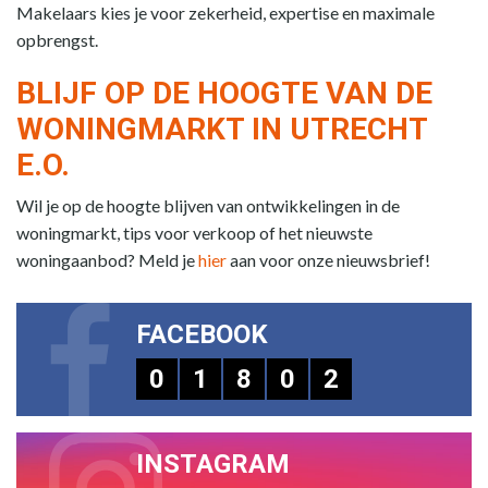
Makelaars kies je voor zekerheid, expertise en maximale
opbrengst.
BLIJF OP DE HOOGTE VAN DE
WONINGMARKT IN UTRECHT
E.O.
Wil je op de hoogte blijven van ontwikkelingen in de
woningmarkt, tips voor verkoop of het nieuwste
woningaanbod? Meld je
hier
aan voor onze nieuwsbrief!
FACEBOOK
0
1
8
0
2
INSTAGRAM