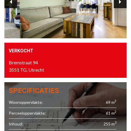
VERKOCHT
Bremstraat 94
3551 TG, Utrecht
SPECIFICATIES
2
Woonoppervlakte:
69 m
2
Perceeloppervlakte:
61 m
3
Inhoud:
255 m