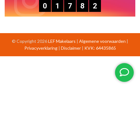
0
1
7
8
2
© Copyright 2026
LEF Makelaars
|
Algemene voorwaarden
|
Privacyverklaring
|
Disclaimer
|
KVK: 64435865