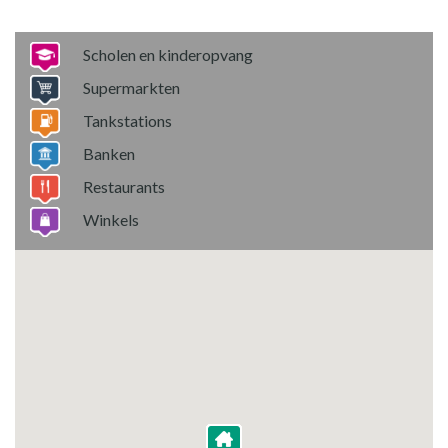
Scholen en kinderopvang
Supermarkten
Tankstations
Banken
Restaurants
Winkels