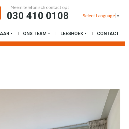
Neem telefonisch contact op!
030 410 0108
Select Language
▼
AAR
ONS TEAM
LEESHOEK
CONTACT