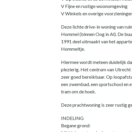
V Fijne en rustige woonomgeving
V Winkels en overige voorzieninge
Deze lichte drive-in woning van ru
Hommel (binnen Oog in Al). De buur
1991 deel uitmaakt van het appart
Hommeltje.
Hiermee wordt meteen duidelijk dat 
plezierig. Het centrum van Utrecht 
zeer goed bereikbaar. Op loopafsta
een zwembad, een sportschool en ee
tram om de hoek.
Deze prachtwoning is zeer rustig g
INDELING
Begane grond: