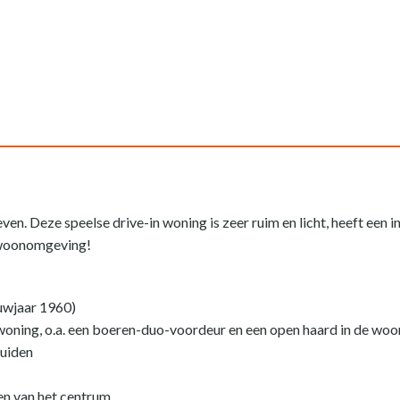
even. Deze speelse drive-in woning is zeer ruim en licht, heeft een
e woonomgeving!
uwjaar 1960)
 woning, o.a. een boeren-duo-voordeur en een open haard in de w
Zuiden
sen van het centrum