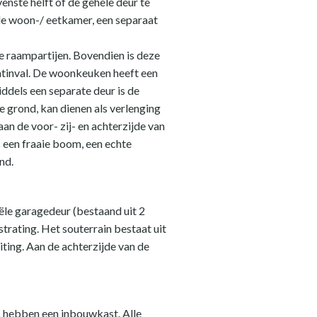
enste helft of de gehele deur te
 de woon-/ eetkamer, een separaat
e raampartijen. Bovendien is deze
chtinval. De woonkeuken heeft een
ddels een separate deur is de
e grond, kan dienen als verlenging
an de voor- zij- en achterzijde van
 een fraaie boom, een echte
nd.
iële garagedeur (bestaand uit 2
trating. Het souterrain bestaat uit
ting. Aan de achterzijde van de
s hebben een inbouwkast. Alle