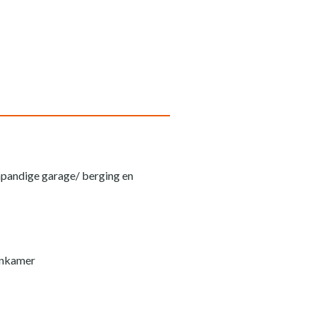
 inpandige garage/ berging en
oonkamer