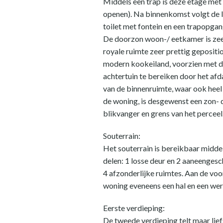
Middels een trap is deze etage met 
openen). Na binnenkomst volgt de l
toilet met fontein en een trapopgan
De doorzon woon-/ eetkamer is zeer
royale ruimte zeer prettig gepositi
modern kookeiland, voorzien met di
achtertuin te bereiken door het afd
van de binnenruimte, waar ook heel 
de woning, is desgewenst een zon- 
blikvanger en grens van het perceel
Souterrain:
Het souterrain is bereikbaar middel
delen: 1 losse deur en 2 aaneengesc
4 afzonderlijke ruimtes. Aan de voo
woning eveneens een hal en een we
Eerste verdieping:
De tweede verdieping telt maar li