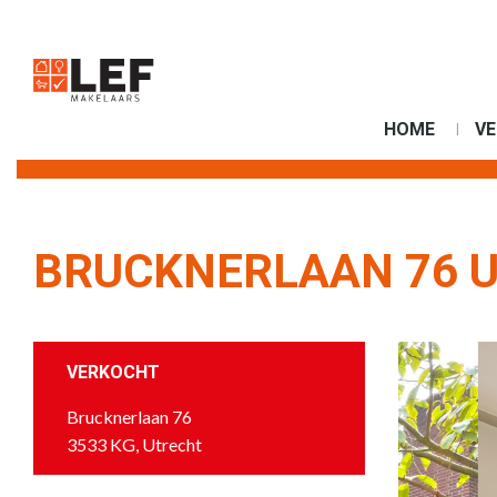
HOME
V
BRUCKNERLAAN 76 
VERKOCHT
Brucknerlaan 76
3533 KG, Utrecht