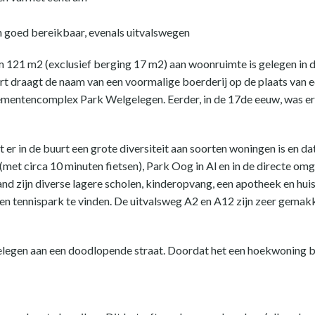
n goed bereikbaar, evenals uitvalswegen
im 121 m2 (exclusief berging 17 m2) aan woonruimte is gelegen in
t draagt de naam van een voormalige boerderij op de plaats van e
ementencomplex Park Welgelegen. Eerder, in de 17de eeuw, was er
er in de buurt een grote diversiteit aan soorten woningen is en d
(met circa 10 minuten fietsen), Park Oog in Al en in de directe omg
nd zijn diverse lagere scholen, kinderopvang, een apotheek en hui
n tennispark te vinden. De uitvalsweg A2 en A12 zijn zeer gemakke
elegen aan een doodlopende straat. Doordat het een hoekwoning bet