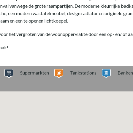
inval vanwege de grote raampartijen. De moderne kleurrijke badkam
he, een modern wastafelmeubel, design radiator en originele gran
raam en een te openen lichtkoepel.
 voor het vergroten van de woonoppervlakte door een op- en/ of a
aak!
Supermarkten
Tankstations
Banken