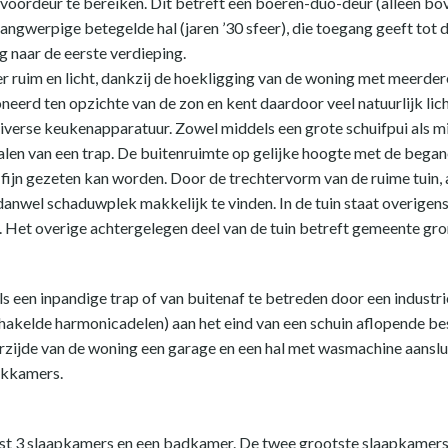
voordeur te bereiken. Dit betreft een boeren-duo-deur (alleen bov
angwerpige betegelde hal (jaren ’30 sfeer), die toegang geeft tot
g naar de eerste verdieping.
 ruim en licht, dankzij de hoekligging van de woning met meerder
oneerd ten opzichte van de zon en kent daardoor veel natuurlijk li
verse keukenapparatuur. Zowel middels een grote schuifpui als mi
alen van een trap. De buitenruimte op gelijke hoogte met de began
fijn gezeten kan worden. Door de trechtervorm van de ruime tuin, a
danwel schaduwplek makkelijk te vinden. In de tuin staat overigens
. Het overige achtergelegen deel van de tuin betreft gemeente gro
s een inpandige trap of van buitenaf te betreden door een industr
hakelde harmonicadelen) aan het eind van een schuin aflopende bes
rzijde van de woning een garage en een hal met wasmachine aanslui
rkkamers.
efst 3 slaapkamers en een badkamer. De twee grootste slaapkamer