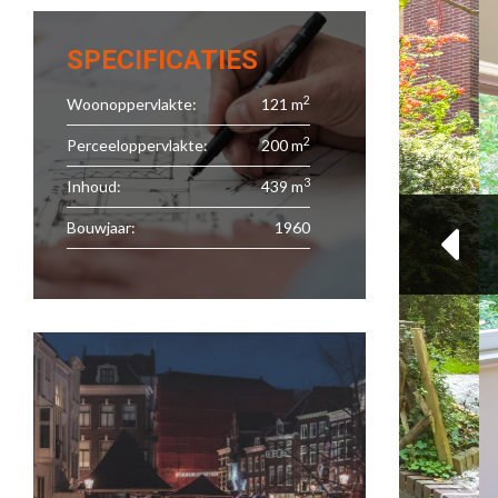
SPECIFICATIES
2
Woonoppervlakte:
121 m
2
Perceeloppervlakte:
200 m
3
Inhoud:
439 m
Bouwjaar:
1960