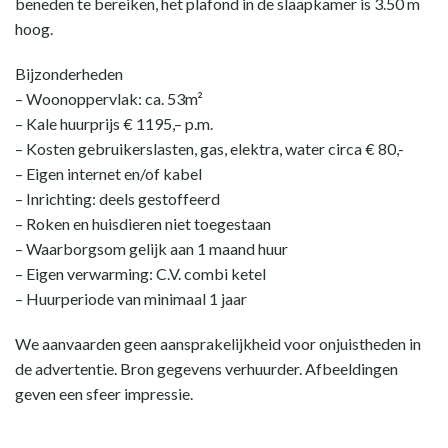
beneden te bereiken, het plafond in de slaapkamer is 3.50 m
hoog.
Bijzonderheden
– Woonoppervlak: ca. 53m²
– Kale huurprijs € 1195,– p.m.
– Kosten gebruikerslasten, gas, elektra, water circa € 80,-
– Eigen internet en/of kabel
– Inrichting: deels gestoffeerd
– Roken en huisdieren niet toegestaan
– Waarborgsom gelijk aan 1 maand huur
– Eigen verwarming: C.V. combi ketel
– Huurperiode van minimaal 1 jaar
We aanvaarden geen aansprakelijkheid voor onjuistheden in
de advertentie. Bron gegevens verhuurder. Afbeeldingen
geven een sfeer impressie.