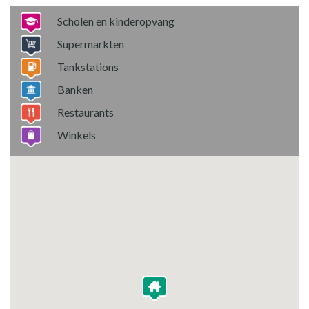
Scholen en kinderopvang
Supermarkten
Tankstations
Banken
Restaurants
Winkels