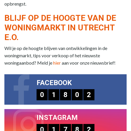
opbrengst.
BLIJF OP DE HOOGTE VAN DE
WONINGMARKT IN UTRECHT
E.O.
Wil je op de hoogte blijven van ontwikkelingen in de
woningmarkt, tips voor verkoop of het nieuwste
woningaanbod? Meld je
hier
aan voor onze nieuwsbrief!
FACEBOOK
0
1
8
0
2
INSTAGRAM
0
1
7
8
2