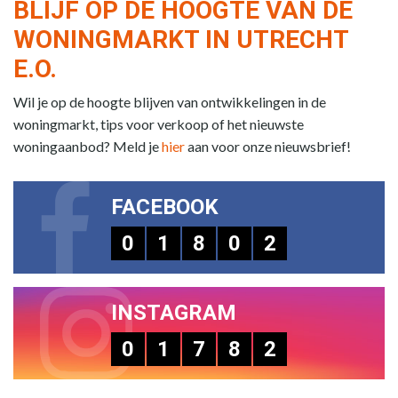
BLIJF OP DE HOOGTE VAN DE
WONINGMARKT IN UTRECHT
E.O.
Wil je op de hoogte blijven van ontwikkelingen in de
woningmarkt, tips voor verkoop of het nieuwste
woningaanbod? Meld je
hier
aan voor onze nieuwsbrief!
FACEBOOK
0
1
8
0
2
INSTAGRAM
0
1
7
8
2