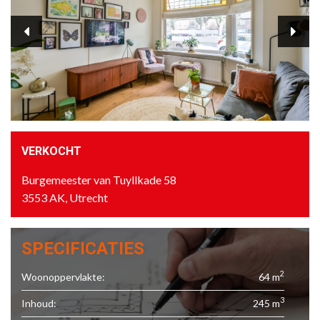
VERKOCHT
Burgemeester van Tuyllkade 58
3553 AK, Utrecht
SPECIFICATIES
2
Woonoppervlakte:
64 m
3
Inhoud:
245 m