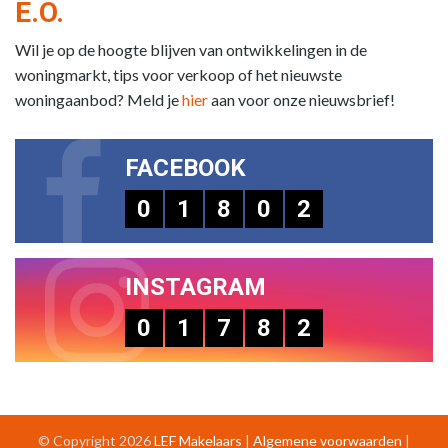
E.O.
Wil je op de hoogte blijven van ontwikkelingen in de
woningmarkt, tips voor verkoop of het nieuwste
woningaanbod? Meld je
hier
aan voor onze nieuwsbrief!
FACEBOOK
0
1
8
0
2
INSTAGRAM
0
1
7
8
2
© Copyright 2026
LEF Makelaars
|
Algemene voorwaarden
|