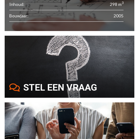
3
Inhoud:
298 m
Bouwjaar:
2005
STEL EEN VRAAG