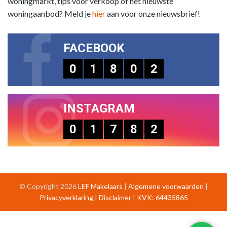
woningmarkt, tips voor verkoop of het nieuwste
woningaanbod? Meld je
hier
aan voor onze nieuwsbrief!
FACEBOOK
0
1
8
0
2
INSTAGRAM
0
1
7
8
2
© Copyright 2026
LEF Makelaars
|
Algemene voorwaarden
|
Privacyverklaring
|
Disclaimer
|
KVK: 64435865