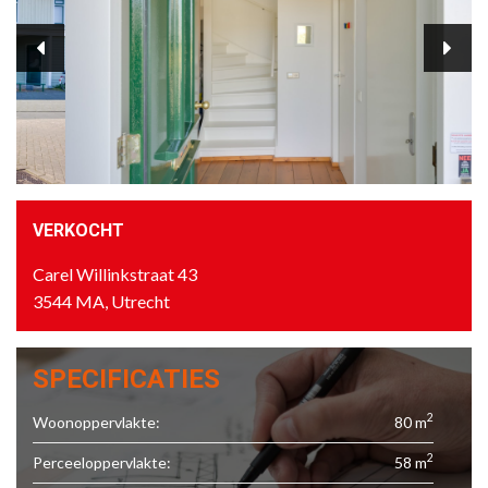
VERKOCHT
Carel Willinkstraat 43
3544 MA, Utrecht
SPECIFICATIES
2
Woonoppervlakte:
80 m
2
Perceeloppervlakte:
58 m