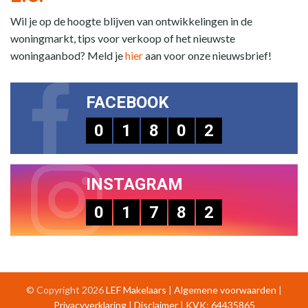
Wil je op de hoogte blijven van ontwikkelingen in de
woningmarkt, tips voor verkoop of het nieuwste
woningaanbod? Meld je
hier
aan voor onze nieuwsbrief!
FACEBOOK
0
1
8
0
2
INSTAGRAM
0
1
7
8
2
© Copyright 2026
LEF Makelaars
|
Algemene voorwaarden
|
Privacyverklaring
|
Disclaimer
|
KVK: 64435865