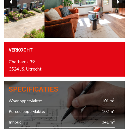
VERKOCHT
Chathams 39
3524 JS, Utrecht
SPECIFICATIES
2
Woonoppervlakte:
101 m
2
Perceeloppervlakte:
102 m
3
Inhoud:
341 m