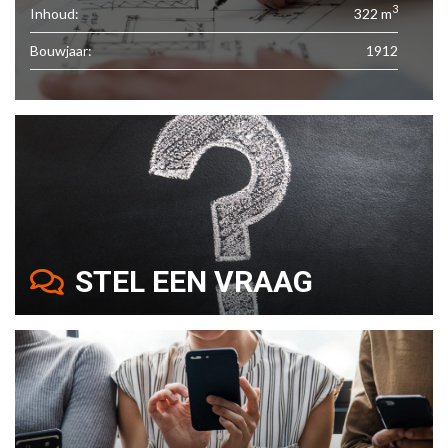
3
Inhoud:
322 m
Bouwjaar:
1912
STEL EEN VRAAG