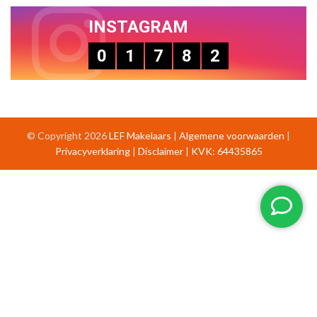
INSTAGRAM
0
1
7
8
2
© Copyright 2026
LEF Makelaars
|
Algemene voorwaarden
|
Privacyverklaring
|
Disclaimer
|
KVK: 64435865