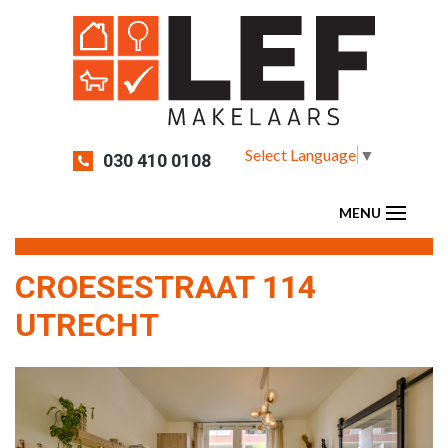
Select Language
▼
030 410 0108
CROESESTRAAT 114
UTRECHT