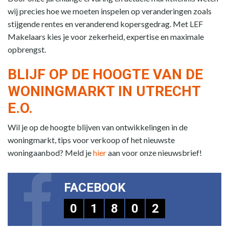
wij precies hoe we moeten inspelen op veranderingen zoals
stijgende rentes en veranderend kopersgedrag. Met LEF
Makelaars kies je voor zekerheid, expertise en maximale
opbrengst.
BLIJF OP DE HOOGTE VAN DE
WONINGMARKT IN UTRECHT
E.O.
Wil je op de hoogte blijven van ontwikkelingen in de
woningmarkt, tips voor verkoop of het nieuwste
woningaanbod? Meld je
hier
aan voor onze nieuwsbrief!
FACEBOOK
0
1
8
0
2