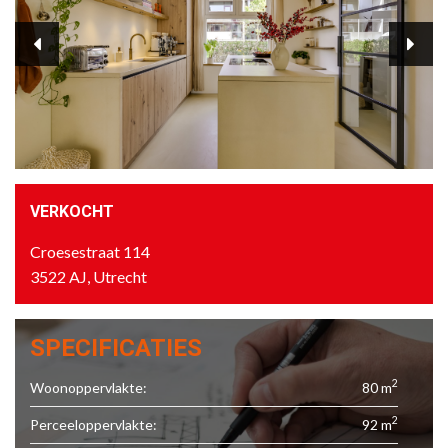
VERKOCHT
Croesestraat 114
3522 AJ, Utrecht
SPECIFICATIES
2
Woonoppervlakte:
80 m
2
Perceeloppervlakte:
92 m