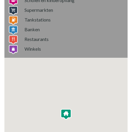
Scholen en kinderopvang
Supermarkten
Tankstations
Banken
Restaurants
Winkels