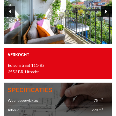
VERKOCHT
Edisonstraat 111-BS
3553 BR, Utrecht
SPECIFICATIES
2
Woonoppervlakte:
75 m
3
Inhoud:
270 m