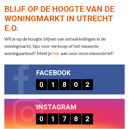
BLIJF OP DE HOOGTE VAN DE
WONINGMARKT IN UTRECHT
E.O.
Wil je op de hoogte blijven van ontwikkelingen in de
woningmarkt, tips voor verkoop of het nieuwste
woningaanbod? Meld je
hier
aan voor onze nieuwsbrief!
FACEBOOK
0
1
8
0
2
INSTAGRAM
0
1
7
8
2