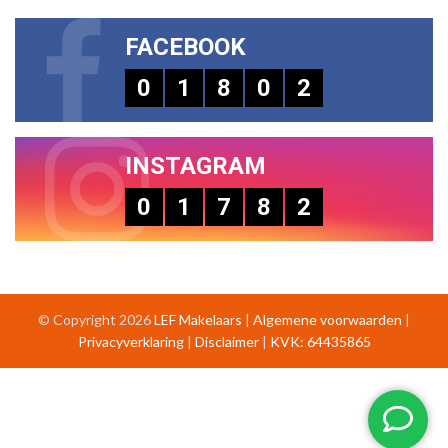
FACEBOOK
0
1
8
0
2
INSTAGRAM
0
1
7
8
2
© Copyright 2026
LEF Makelaars
|
Algemene voorwaarden
|
Privacyverklaring
|
Disclaimer
|
KVK: 64435865