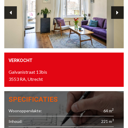
VERKOCHT
Galvanistraat 13bis
3553 RA, Utrecht
SPECIFICATIES
2
Woonoppervlakte:
64 m
3
Inhoud:
221 m