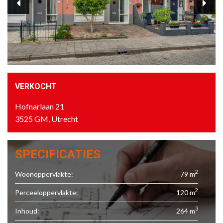
VERKOCHT
Hofnarlaan 21
3525 GM, Utrecht
SPECIFICATIES
2
Woonoppervlakte:
79 m
2
Perceeloppervlakte:
120 m
3
Inhoud:
264 m