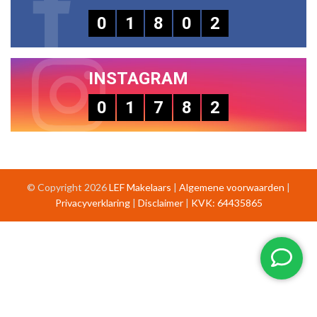
0
1
8
0
2
INSTAGRAM
0
1
7
8
2
© Copyright 2026
LEF Makelaars
|
Algemene voorwaarden
|
Privacyverklaring
|
Disclaimer
|
KVK: 64435865