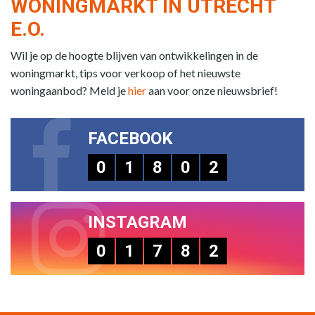
WONINGMARKT IN UTRECHT
E.O.
Wil je op de hoogte blijven van ontwikkelingen in de
woningmarkt, tips voor verkoop of het nieuwste
woningaanbod? Meld je
hier
aan voor onze nieuwsbrief!
FACEBOOK
0
1
8
0
2
INSTAGRAM
0
1
7
8
2