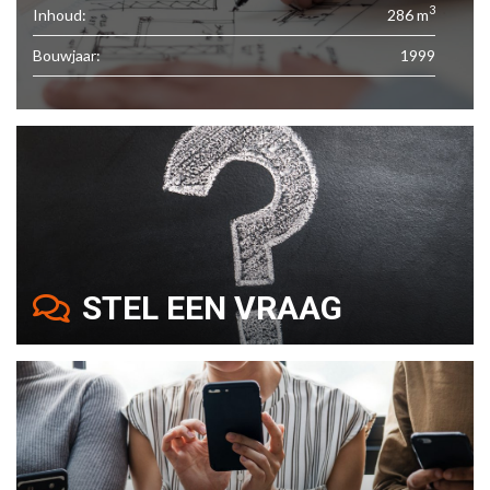
3
Inhoud:
286 m
Bouwjaar:
1999
STEL EEN VRAAG