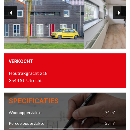
VERKOCHT
Houtrakgracht 218
3544 SJ, Utrecht
SPECIFICATIES
2
Woonoppervlakte:
74 m
2
Perceeloppervlakte:
55 m