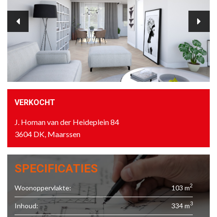
VERKOCHT
J. Homan van der Heideplein 84
3604 DK, Maarssen
SPECIFICATIES
2
Woonoppervlakte:
103 m
3
Inhoud:
334 m