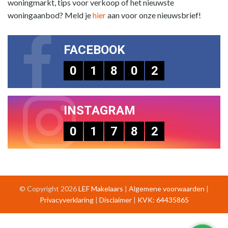
woningmarkt, tips voor verkoop of het nieuwste
woningaanbod? Meld je
hier
aan voor onze nieuwsbrief!
FACEBOOK
0
1
8
0
2
INSTAGRAM
0
1
7
8
2
© Copyright 2026
LEF Makelaars
|
Algemene voorwaarden
|
Privacyverklaring
|
Disclaimer
|
KVK: 64435865