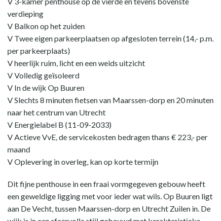
V 3-kamer penthouse op de vierde en tevens bovenste
verdieping
V Balkon op het zuiden
V Twee eigen parkeerplaatsen op afgesloten terrein (14,- p.m.
per parkeerplaats)
V heerlijk ruim, licht en een weids uitzicht
V Volledig geïsoleerd
V In de wijk Op Buuren
V Slechts 8 minuten fietsen van Maarssen-dorp en 20 minuten
naar het centrum van Utrecht
V Energielabel B (11-09-2033)
V Actieve VvE, de servicekosten bedragen thans € 223,- per
maand
V Oplevering in overleg, kan op korte termijn
Dit fijne penthouse in een fraai vormgegeven gebouw heeft
een geweldige ligging met voor ieder wat wils. Op Buuren ligt
aan De Vecht, tussen Maarssen-dorp en Utrecht Zuilen in. De
wijk is in een sfeervolle stijl gebouwd met karakteristieke