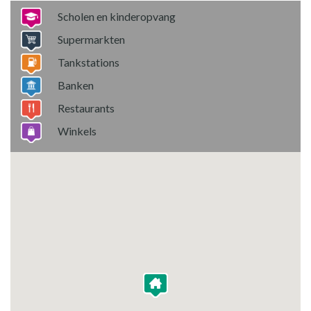
Scholen en kinderopvang
Supermarkten
Tankstations
Banken
Restaurants
Winkels