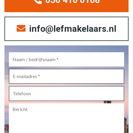
info@lefmakelaars.nl
Naam
/
bedrijfsnaam
*
E-
mailadres
*
Telefoon
Bericht