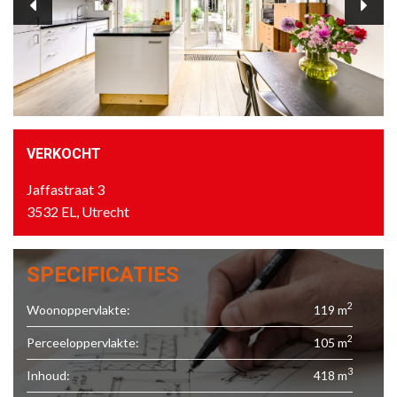
VERKOCHT
Jaffastraat 3
3532 EL, Utrecht
SPECIFICATIES
2
Woonoppervlakte:
119 m
2
Perceeloppervlakte:
105 m
3
Inhoud:
418 m