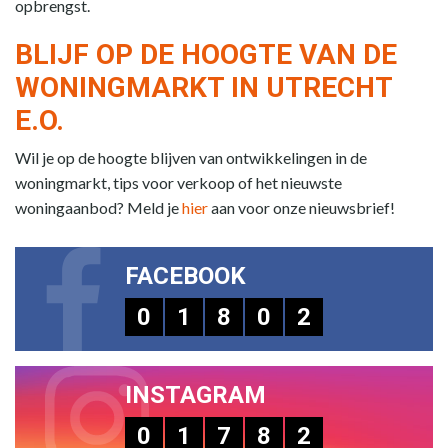
opbrengst.
BLIJF OP DE HOOGTE VAN DE
WONINGMARKT IN UTRECHT
E.O.
Wil je op de hoogte blijven van ontwikkelingen in de
woningmarkt, tips voor verkoop of het nieuwste
woningaanbod? Meld je
hier
aan voor onze nieuwsbrief!
FACEBOOK
0
1
8
0
2
INSTAGRAM
0
1
7
8
2