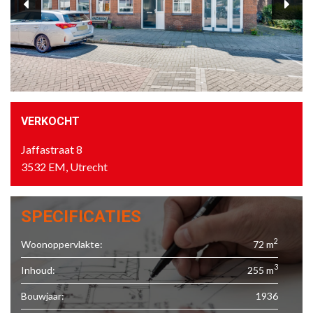
VERKOCHT
Jaffastraat 8
3532 EM, Utrecht
SPECIFICATIES
2
Woonoppervlakte:
72 m
3
Inhoud:
255 m
Bouwjaar:
1936