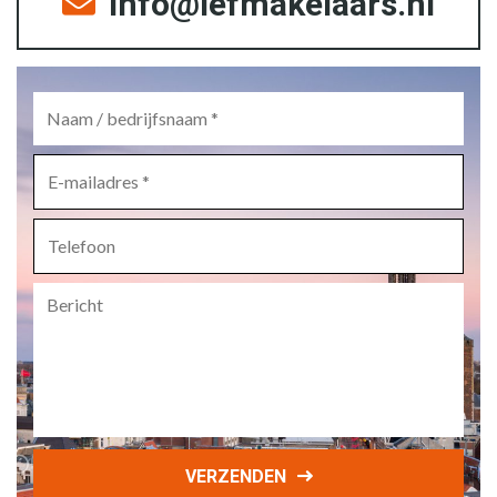
info@lefmakelaars.nl
Naam
/
bedrijfsnaam
*
E-
mailadres
*
Telefoon
Bericht
VERZENDEN