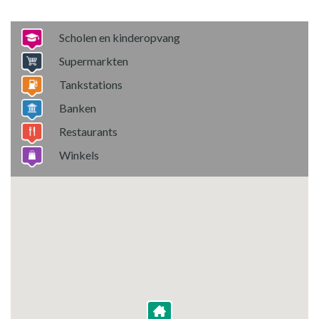
Scholen en kinderopvang
Supermarkten
Tankstations
Banken
Restaurants
Winkels