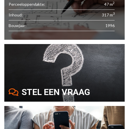
2
Perceeloppervlakte:
47 m
3
Inhoud:
317 m
Bouwjaar:
1996
STEL EEN VRAAG