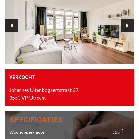
VERKOCHT
Johannes Uitenbogaertstraat 32
3553 VP, Utrecht
SPECIFICATIES
2
Woonoppervlakte:
95 m