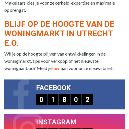
Makelaars kies je voor zekerheid, expertise en maximale
opbrengst.
BLIJF OP DE HOOGTE VAN DE
WONINGMARKT IN UTRECHT
E.O.
Wil je op de hoogte blijven van ontwikkelingen in de
woningmarkt, tips voor verkoop of het nieuwste
woningaanbod? Meld je
hier
aan voor onze nieuwsbrief!
FACEBOOK
0
1
8
0
2
INSTAGRAM