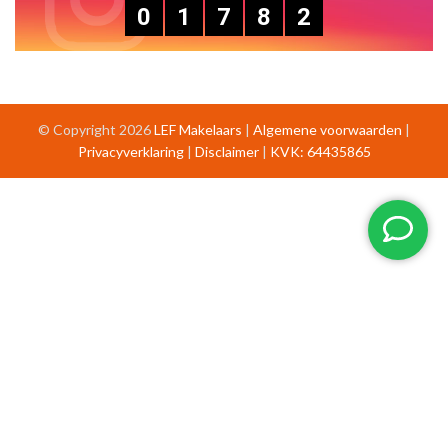
0
1
7
8
2
© Copyright 2026
LEF Makelaars
|
Algemene voorwaarden
|
Privacyverklaring
|
Disclaimer
|
KVK: 64435865