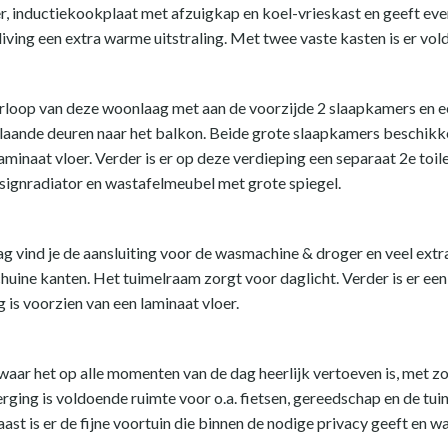
r, inductiekookplaat met afzuigkap en koel-vrieskast en geeft eve
living een extra warme uitstraling. Met twee vaste kasten is er v
erloop van deze woonlaag met aan de voorzijde 2 slaapkamers en 
laande deuren naar het balkon. Beide grote slaapkamers beschikk
minaat vloer. Verder is er op deze verdieping een separaat 2e toile
esignradiator en wastafelmeubel met grote spiegel.
 vind je de aansluiting voor de wasmachine & droger en veel extra
huine kanten. Het tuimelraam zorgt voor daglicht. Verder is er 
 is voorzien van een laminaat vloer.
n waar het op alle momenten van de dag heerlijk vertoeven is, met z
erging is voldoende ruimte voor o.a. fietsen, gereedschap en de tui
st is er de fijne voortuin die binnen de nodige privacy geeft en w