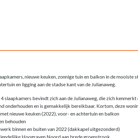
slaapkamers, nieuwe keuken, zonnige tuin en balkon in de mooiste
htertuin en ligging aan de stadse kant van de Julianaweg.
4 slaapkamers bevindt zich aan de Julianaweg, die zich kenmerkt
nd onderhouden en is gemakkelijk bereikbaar. Kortom, deze wonin
met nieuwe keuken (2022), voor- en achtertuin en balkon
uren behouden
rwerk binnen en buiten van 2022 (dakkapel uitgezonderd)
vriendelijke Hoograven Noord aan brede groenstrook