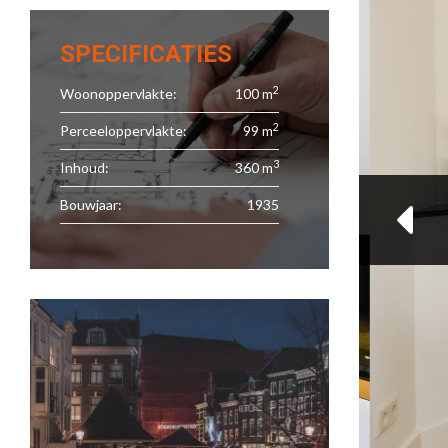
SPECIFICATIES
2
Woonoppervlakte:
100 m
2
Perceeloppervlakte:
99 m
3
Inhoud:
360 m
Bouwjaar:
1935