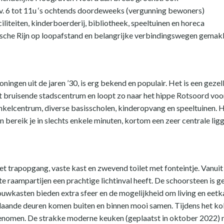
u.v. 6 tot 11u ‘s ochtends doordeweeks (vergunning bewoners)
ciliteiten, kinderboerderij, bibliotheek, speeltuinen en horeca
rtsche Rijn op loopafstand en belangrijke verbindingswegen gemak
ngen uit de jaren ’30, is erg bekend en populair. Het is een gezel
 het bruisende stadscentrum en loopt zo naar het hippe Rotsoord voo
inkelcentrum, diverse basisscholen, kinderopvang en speeltuinen. H
en bereik je in slechts enkele minuten, kortom een zeer centrale ligg
et trapopgang, vaste kast en zwevend toilet met fonteintje. Vanuit 
grote raampartijen een prachtige lichtinval heeft. De schoorsteen i
bouwkasten bieden extra sfeer en de mogelijkheid om living en eet
laande deuren komen buiten en binnen mooi samen. Tijdens het koke
sgenomen. De strakke moderne keuken (geplaatst in oktober 2022) 