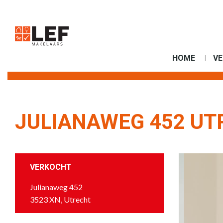
HOME
V
JULIANAWEG 452 UT
VERKOCHT
Julianaweg 452
3523 XN, Utrecht