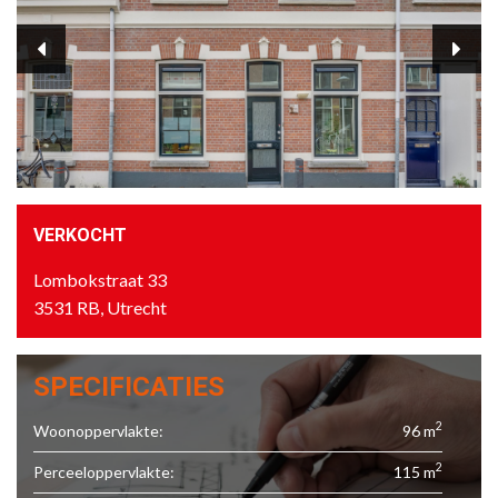
VERKOCHT
Lombokstraat 33
3531 RB, Utrecht
SPECIFICATIES
2
Woonoppervlakte:
96 m
2
Perceeloppervlakte:
115 m