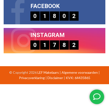
FACEBOOK
0
1
8
0
2
INSTAGRAM
0
1
7
8
2
© Copyright 2026
LEF Makelaars
|
Algemene voorwaarden
|
Privacyverklaring
|
Disclaimer
|
KVK: 64435865