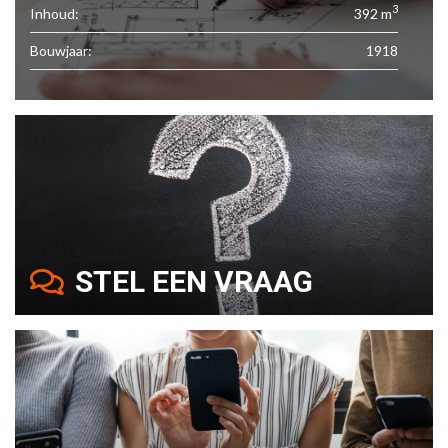
3
Inhoud:
392 m
Bouwjaar:
1918
STEL EEN VRAAG