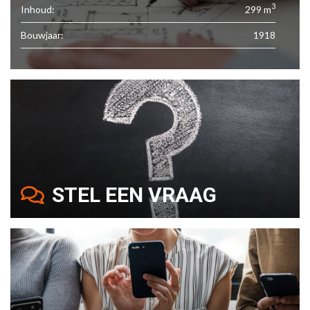
3
Inhoud:
299 m
Bouwjaar:
1918
STEL EEN VRAAG