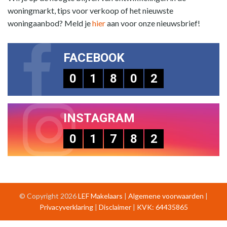
woningmarkt, tips voor verkoop of het nieuwste
woningaanbod? Meld je
hier
aan voor onze nieuwsbrief!
FACEBOOK
0
1
8
0
2
INSTAGRAM
0
1
7
8
2
© Copyright 2026
LEF Makelaars
|
Algemene voorwaarden
|
Privacyverklaring
|
Disclaimer
|
KVK: 64435865