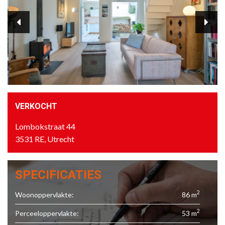
VERKOCHT
Lombokstraat 44
3531 RE, Utrecht
SPECIFICATIES
2
Woonoppervlakte:
86 m
2
Perceeloppervlakte:
53 m