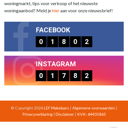
woningmarkt, tips voor verkoop of het nieuwste
woningaanbod? Meld je
hier
aan voor onze nieuwsbrief!
FACEBOOK
0
1
8
0
2
INSTAGRAM
0
1
7
8
2
© Copyright 2026
LEF Makelaars
|
Algemene voorwaarden
|
Privacyverklaring
|
Disclaimer
|
KVK: 64435865