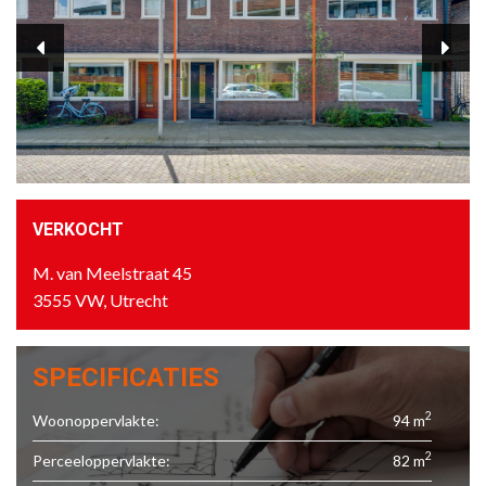
VERKOCHT
M. van Meelstraat 45
3555 VW, Utrecht
SPECIFICATIES
2
Woonoppervlakte:
94 m
2
Perceeloppervlakte:
82 m