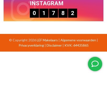
INSTAGRAM
0
1
7
8
2
© Copyright 2026
LEF Makelaars
|
Algemene voorwaarden
|
Privacyverklaring
|
Disclaimer
|
KVK: 64435865