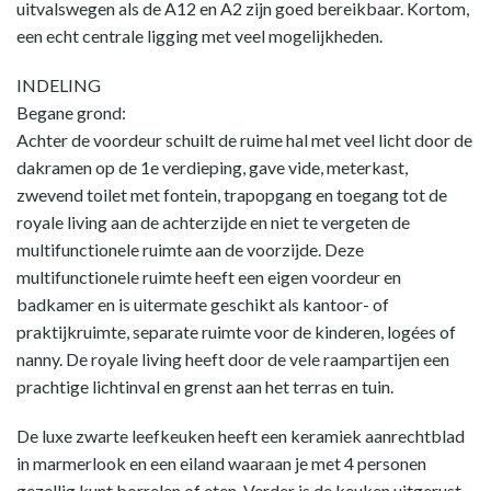
uitvalswegen als de A12 en A2 zijn goed bereikbaar. Kortom,
een echt centrale ligging met veel mogelijkheden.
INDELING
Begane grond:
Achter de voordeur schuilt de ruime hal met veel licht door de
dakramen op de 1e verdieping, gave vide, meterkast,
zwevend toilet met fontein, trapopgang en toegang tot de
royale living aan de achterzijde en niet te vergeten de
multifunctionele ruimte aan de voorzijde. Deze
multifunctionele ruimte heeft een eigen voordeur en
badkamer en is uitermate geschikt als kantoor- of
praktijkruimte, separate ruimte voor de kinderen, logées of
nanny. De royale living heeft door de vele raampartijen een
prachtige lichtinval en grenst aan het terras en tuin.
De luxe zwarte leefkeuken heeft een keramiek aanrechtblad
in marmerlook en een eiland waaraan je met 4 personen
gezellig kunt borrelen of eten. Verder is de keuken uitgerust