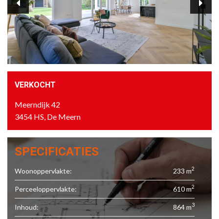
VERKOCHT
Meerndijk 42
3454 HS, De Meern
SPECIFICATIES
2
Woonoppervlakte:
233 m
2
Perceeloppervlakte:
610 m
3
Inhoud:
864 m