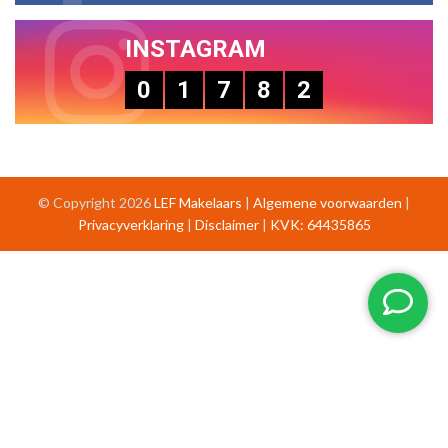
INSTAGRAM
0
1
7
8
2
© Copyright 2026
LEF Makelaars
|
Algemene voorwaarden
|
Privacyverklaring
|
Disclaimer
|
KVK: 64435865