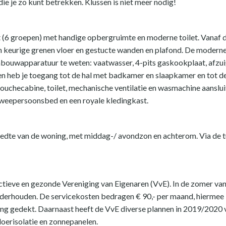
ie je zo kunt betrekken. Klussen is niet meer nodig!
(6 groepen) met handige opbergruimte en moderne toilet. Vanaf de 
 keurige grenen vloer en gestucte wanden en plafond. De modern
 inbouwapparatuur te weten: vaatwasser, 4-pits gaskookplaat, afz
ken heb je toegang tot de hal met badkamer en slaapkamer en tot 
douchecabine, toilet, mechanische ventilatie en wasmachine aanslu
 tweepersoonsbed en een royale kledingkast.
breedte van de woning, met middag-/ avondzon en achterom. Via de 
ctieve en gezonde Vereniging van Eigenaren (VvE). In de zomer van
nderhouden. De servicekosten bedragen € 90,- per maand, hiermee 
ing gedekt. Daarnaast heeft de VvE diverse plannen in 2019/2020
loerisolatie en zonnepanelen.