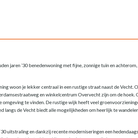
uden jaren ’30 benedenwoning met fijne, zonnige tuin en achterom, 
 woon je lekker centraal in een rustige straat naast de Vecht. Op
terdamsestraatweg en winkelcentrum Overvecht zijn om de hoek. O
te omgeving te vinden. De rustige wijk heeft veel groenvoorzienin
d langs de Vecht biedt alle mogelijkheden om heerlijk te wandelen, 
‘30 uitstraling en dankzij recente moderniseringen een hedendaags i