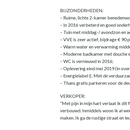
BIJZONDERHEDEN:
– Ruime, lichte 2-kamer benedenwon
– In 2016 verbeterd en goed onderh
– Tuin met middag-/ avondzon en 
– VVE is zeer actief, bijdrage € 90 p
– Warm water en verwarming midde
– Moderne badkamer met douche en
– WC is vernieuwd in 2016;
– Oplevering eind mei 2019 (in over
– Energielabel E. Met de verduurzam
– Thans gratis parkeren voor de deu
VERKOPER:
“Met pijn in mijn hart verlaat ik dit
verbouwd. Inmiddels woon ik al weer
maken. Ik ga de rustige straat en 