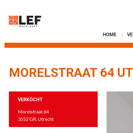
HOME
V
MORELSTRAAT 64 U
VERKOCHT
Morelstraat 64
3552 GR, Utrecht