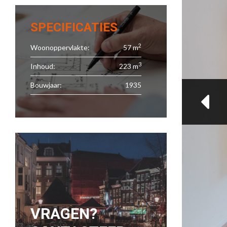
SPECIFICATIES
2
Woonoppervlakte:
57 m
3
Inhoud:
223 m
Bouwjaar:
1935
VRAGEN?