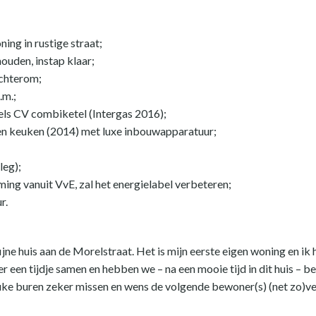
ing in rustige straat;
ouden, instap klaar;
achterom;
.m.;
ls CV combiketel (Intergas 2016);
 keuken (2014) met luxe inbouwapparatuur;
leg);
ing vanuit VvE, zal het energielabel verbeteren;
r.
 fijne huis aan de Morelstraat. Het is mijn eerste eigen woning en ik 
 een tijdje samen en hebben we – na een mooie tijd in dit huis – b
leuke buren zeker missen en wens de volgende bewoner(s) (net zo)v