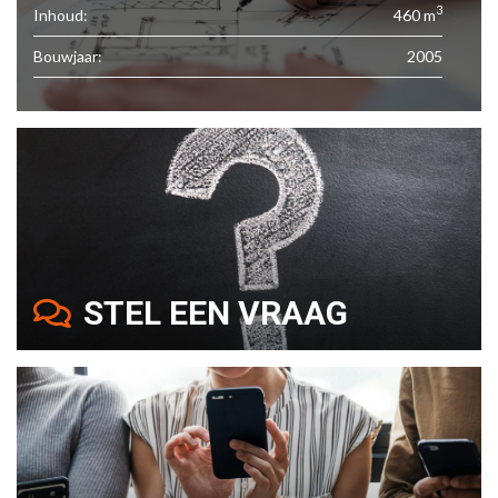
3
Inhoud:
460 m
Bouwjaar:
2005
STEL EEN VRAAG