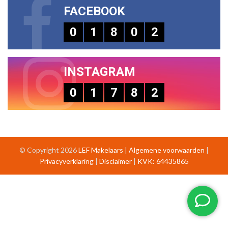
FACEBOOK
0
1
8
0
2
INSTAGRAM
0
1
7
8
2
© Copyright 2026
LEF Makelaars
|
Algemene voorwaarden
|
Privacyverklaring
|
Disclaimer
|
KVK: 64435865