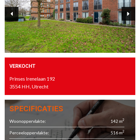
VERKOCHT
Prinses Irenelaan 192
3554 HH, Utrecht
SPECIFICATIES
2
Woonoppervlakte:
142 m
2
Perceeloppervlakte:
516 m