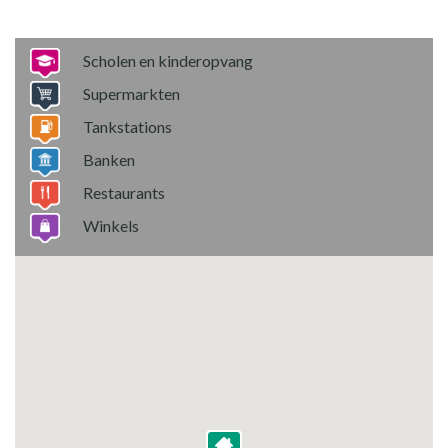
Scholen en kinderopvang
Supermarkten
Tankstations
Banken
Restaurants
Winkels