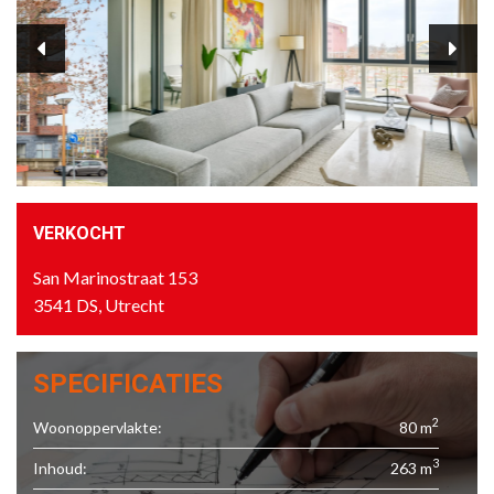
VERKOCHT
San Marinostraat 153
3541 DS, Utrecht
SPECIFICATIES
2
Woonoppervlakte:
80 m
3
Inhoud:
263 m