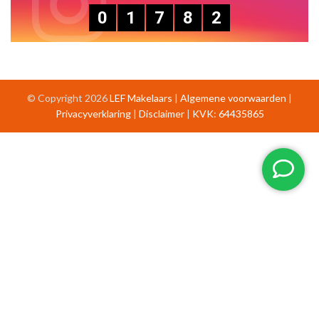
0
1
7
8
2
© Copyright 2026
LEF Makelaars
|
Algemene voorwaarden
|
Privacyverklaring
|
Disclaimer
|
KVK: 64435865