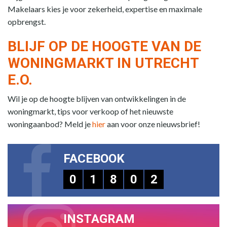
Makelaars kies je voor zekerheid, expertise en maximale
opbrengst.
BLIJF OP DE HOOGTE VAN DE
WONINGMARKT IN UTRECHT
E.O.
Wil je op de hoogte blijven van ontwikkelingen in de
woningmarkt, tips voor verkoop of het nieuwste
woningaanbod? Meld je
hier
aan voor onze nieuwsbrief!
FACEBOOK
0
1
8
0
2
INSTAGRAM