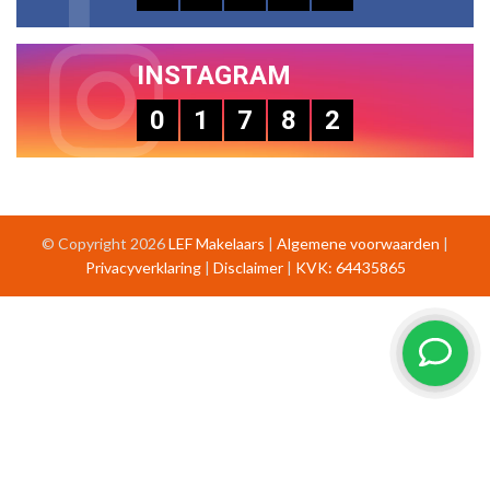
INSTAGRAM
0
1
7
8
2
© Copyright 2026
LEF Makelaars
|
Algemene voorwaarden
|
Privacyverklaring
|
Disclaimer
|
KVK: 64435865