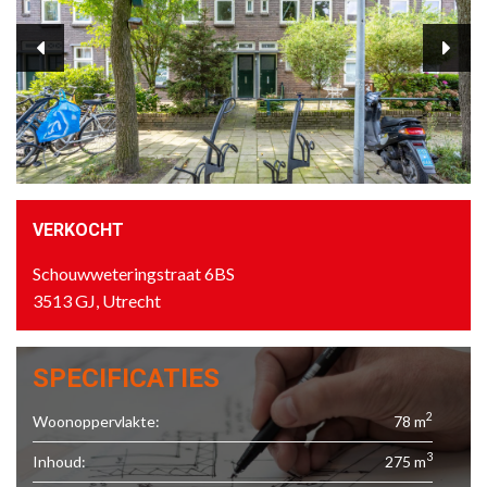
VERKOCHT
Schouwweteringstraat 6BS
3513 GJ, Utrecht
SPECIFICATIES
2
Woonoppervlakte:
78 m
3
Inhoud:
275 m