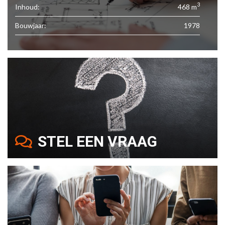
3
Inhoud:
468 m
Bouwjaar:
1978
STEL EEN VRAAG