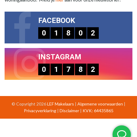
FACEBOOK
0
1
8
0
2
INSTAGRAM
0
1
7
8
2
© Copyright 2026
LEF Makelaars
|
Algemene voorwaarden
|
Privacyverklaring
|
Disclaimer
|
KVK: 64435865