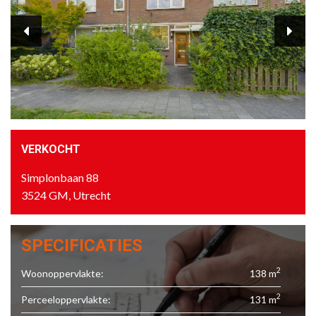
VERKOCHT
Simplonbaan 88
3524 GM, Utrecht
SPECIFICATIES
2
Woonoppervlakte:
138 m
2
Perceeloppervlakte:
131 m