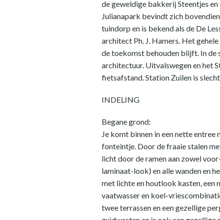
de geweldige bakkerij Steentjes en s
Julianapark bevindt zich bovendien
tuindorp en is bekend als de De L
architect Ph. J. Hamers. Het gehel
de toekomst behouden blijft. In de 
architectuur. Uitvalswegen en het S
fietsafstand. Station Zuilen is slech
INDELING
Begane grond:
Je komt binnen in een nette entree
fonteintje. Door de fraaie stalen 
licht door de ramen aan zowel voor- 
laminaat-look) en alle wanden en he
met lichte en houtlook kasten, een
vaatwasser en koel-vriescombinatie.
twee terrassen en een gezellige per
zuidwesten en is ook een gezellige 