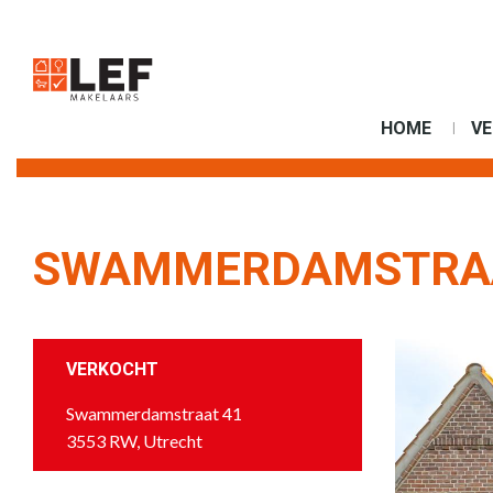
HOME
V
SWAMMERDAMSTRAA
VERKOCHT
Swammerdamstraat 41
3553 RW, Utrecht