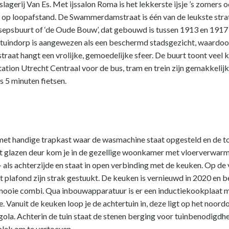
lagerij Van Es. Met ijssalon Roma is het lekkerste ijsje ’s zomers o
 op loopafstand. De Swammerdamstraat is één van de leukste strat
essepsbuurt of ‘de Oude Bouw’, dat gebouwd is tussen 1913 en 191
e tuindorp is aangewezen als een beschermd stadsgezicht, waardoo
straat hangt een vrolijke, gemoedelijke sfeer. De buurt toont veel 
tation Utrecht Centraal voor de bus, tram en trein zijn gemakkelijk
ts 5 minuten fietsen.
 met handige trapkast waar de wasmachine staat opgesteld en de t
met glazen deur kom je in de gezellige woonkamer met vloerverwar
als achterzijde en staat in open verbinding met de keuken. Op de v
t plafond zijn strak gestuukt. De keuken is vernieuwd in 2020 en b
 mooie combi. Qua inbouwapparatuur is er een inductiekookplaat m
 Vanuit de keuken loop je de achtertuin in, deze ligt op het noord
gola. Achterin de tuin staat de stenen berging voor tuinbenodigdhe
plek om te vertoeven.