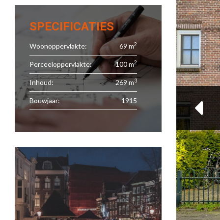
SPECIFICATIES
2
Woonoppervlakte:
69 m
2
Perceeloppervlakte:
100 m
3
Inhoud:
269 m
Bouwjaar:
1915