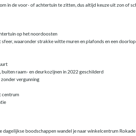
 in de voor- of achtertuin te zitten, dus altijd keuze uit zon of
htertuin op het noordoosten
t sfeer, waaronder strakke witte muren en plafonds en een doorlo
uurt
 buiten raam- en deurkozijnen in 2022 geschilderd
g zonder vergunning
et centrum
atie
oor de dagelijkse boodschappen wandel je naar winkelcentrum Rok