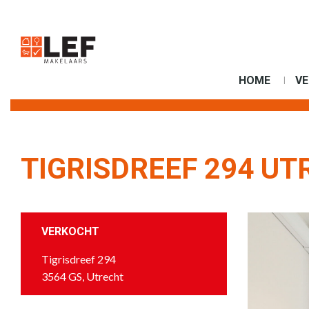
HOME
V
TIGRISDREEF 294 UT
VERKOCHT
Tigrisdreef 294
3564 GS, Utrecht