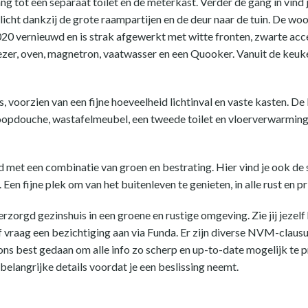
ng tot een separaat toilet en de meterkast. Verder de gang in vind
licht dankzij de grote raampartijen en de deur naar de tuin. De w
20 vernieuwd en is strak afgewerkt met witte fronten, zwarte ac
ezer, oven, magnetron, vaatwasser en een Quooker. Vanuit de keuken
, voorzien van een fijne hoeveelheid lichtinval en vaste kasten. D
oopdouche, wastafelmeubel, een tweede toilet en vloerverwarming
 met een combinatie van groen en bestrating. Hier vind je ook de 
Een fijne plek om van het buitenleven te genieten, in alle rust en pr
verzorgd gezinshuis in een groene en rustige omgeving. Zie jij jezel
vraag een bezichtiging aan via Funda. Er zijn diverse NVM-clausul
 best gedaan om alle info zo scherp en up-to-date mogelijk te pre
 belangrijke details voordat je een beslissing neemt.