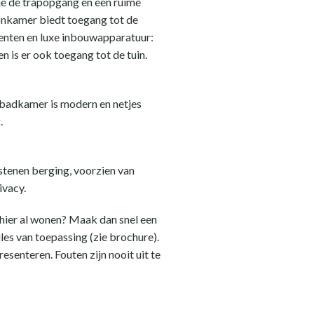
 je de trapopgang en een ruime
oonkamer biedt toegang tot de
centen en luxe inbouwapparatuur:
 is er ook toegang tot de tuin.
e badkamer is modern en netjes
.
stenen berging, voorzien van
ivacy.
f hier al wonen? Maak dan snel een
es van toepassing (zie brochure).
senteren. Fouten zijn nooit uit te