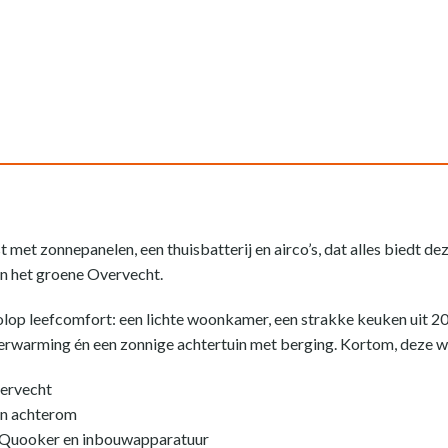
met zonnepanelen, een thuisbatterij en airco’s, dat alles biedt de
n het groene Overvecht.
olop leefcomfort: een lichte woonkamer, een strakke keuken uit 20
warming én een zonnige achtertuin met berging. Kortom, deze wo
vervecht
en achterom
 Quooker en inbouwapparatuur