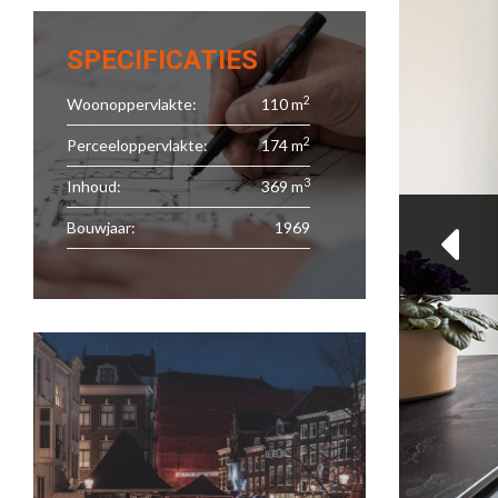
SPECIFICATIES
2
Woonoppervlakte:
110 m
2
Perceeloppervlakte:
174 m
3
Inhoud:
369 m
Bouwjaar:
1969