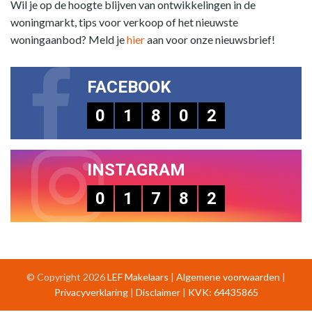
Wil je op de hoogte blijven van ontwikkelingen in de
woningmarkt, tips voor verkoop of het nieuwste
woningaanbod? Meld je
hier
aan voor onze nieuwsbrief!
FACEBOOK
0
1
8
0
2
INSTAGRAM
0
1
7
8
2
© Copyright 2026
LEF Makelaars
|
Algemene voorwaarden
|
Privacyverklaring
|
Disclaimer
|
KVK: 64435865