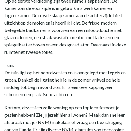
Op de eerste verdieping zijn twee ruime slaapkamers. De
kamer aan de voorzijde is in gebruik als werkkamer en
logeerkamer. De royale slaapkamer aan de achterzijde biedt
uitzicht op de molen en is heerlijk licht. De frisse, modern
betegelde badkamer is voorzien van een inloopdouche met
glazen deuren, een strak wastafelmeubel met lades en een
spiegelkast erboven en een designradiator. Daarnaast in deze
ruimte het tweede toilet.
Tuin:
De tuin ligt op het noordwesten en is aangelegd met tegels en
groen. Dankzij de ligging heb je in de zomer vrijwel de hele
middag tot begin avond zon. Er is een overkapping, een
schuur en een praktische achterom.
Kortom, deze sfeervolle woning op een toplocatie moet je
gezien hebben! Zie jij jezelf hier al wonen? Maak dan snel een
afspraak met je (NVM) makelaar of vraag een bezichtiging
aan via Funda. Er zijn diverse NVM-clausules van toepassing