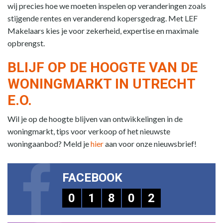
wij precies hoe we moeten inspelen op veranderingen zoals
stijgende rentes en veranderend kopersgedrag. Met LEF
Makelaars kies je voor zekerheid, expertise en maximale
opbrengst.
BLIJF OP DE HOOGTE VAN DE
WONINGMARKT IN UTRECHT
E.O.
Wil je op de hoogte blijven van ontwikkelingen in de
woningmarkt, tips voor verkoop of het nieuwste
woningaanbod? Meld je
hier
aan voor onze nieuwsbrief!
FACEBOOK
0
1
8
0
2