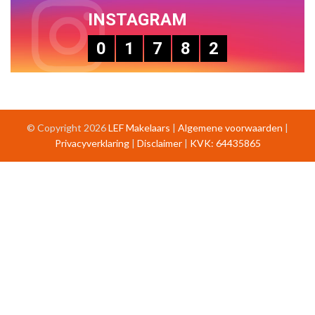
INSTAGRAM
0
1
7
8
2
© Copyright 2026
LEF Makelaars
|
Algemene voorwaarden
|
Privacyverklaring
|
Disclaimer
|
KVK: 64435865