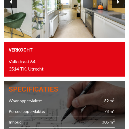
VERKOCHT
Valkstraat 64
3514 TK, Utrecht
SPECIFICATIES
2
Woonoppervlakte:
82 m
2
Perceeloppervlakte:
78 m
3
Inhoud:
305 m