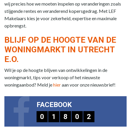
wij precies hoe we moeten inspelen op veranderingen zoals
stijgende rentes en veranderend kopersgedrag. Met LEF
Makelaars kies je voor zekerheid, expertise en maximale
opbrengst.
BLIJF OP DE HOOGTE VAN DE
WONINGMARKT IN UTRECHT
E.O.
Wil je op de hoogte blijven van ontwikkelingen in de
woningmarkt, tips voor verkoop of het nieuwste
woningaanbod? Meld je
hier
aan voor onze nieuwsbrief!
FACEBOOK
0
1
8
0
2