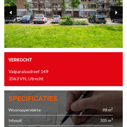
VERKOCHT
Valparaisodreef 149
3563 VN, Utrecht
SPECIFICATIES
2
Woonoppervlakte:
98 m
3
Inhoud:
305 m