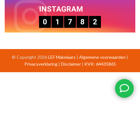
INSTAGRAM
0
1
7
8
2
© Copyright 2026
LEF Makelaars
|
Algemene voorwaarden
|
Privacyverklaring
|
Disclaimer
|
KVK: 64435865