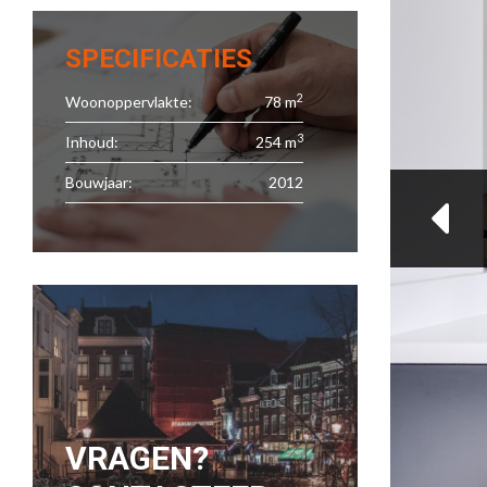
SPECIFICATIES
2
Woonoppervlakte:
78 m
3
Inhoud:
254 m
Bouwjaar:
2012
VRAGEN?