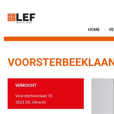
HOME
V
VOORSTERBEEKLAAN
VERKOCHT
Voorsterbeeklaan 70
3521 DE, Utrecht