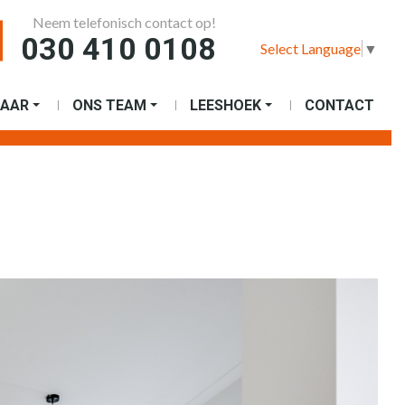
Neem telefonisch contact op!
030 410 0108
Select Language
▼
AAR
ONS TEAM
LEESHOEK
CONTACT