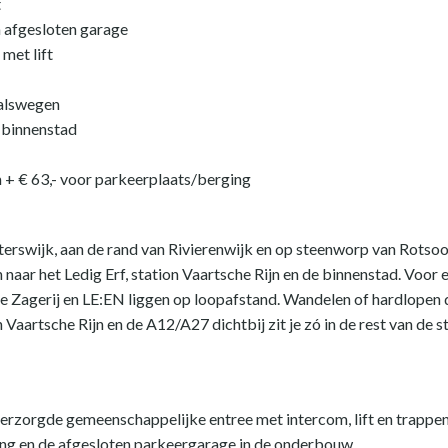
t
n afgesloten garage
met lift
valswegen
e binnenstad
m + € 63,- voor parkeerplaats/berging
chterswijk, aan de rand van Rivierenwijk en op steenworp van Rotsoo
n naar het Ledig Erf, station Vaartsche Rijn en de binnenstad. Voor e
, De Zagerij en LE:EN liggen op loopafstand. Wandelen of hardlopen 
Vaartsche Rijn en de A12/A27 dichtbij zit je zó in de rest van de st
erzorgde gemeenschappelijke entree met intercom, lift en trappenh
ing en de afgesloten parkeergarage in de onderbouw.