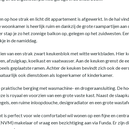
en op hoe strak en licht dit appartement is afgewerkt. In de hal v
e woonkamer is heerlijk ruim en dankzij de grote raampartijen aan 
stap je zo het zonnige balkon op, gelegen op het zuidwesten. Een 
kje in de namiddag.
en van een strak zwart keukenblok met witte werkbladen. Hier koo
n, afzuigkap, koelkast en vaatwasser. Aan de keuken grenst de e
e speels geplaatste ramen. Achter de keuken bevindt zich ook de e
natuurlijk ook dienstdoen als logeerkamer of kinderkamer.
 praktische berging met wasmachine- en drogeraansluiting. De ho
eze is royaal en voorzien van een grote vaste kast. Naast de slaa
els, een ruime inloopdouche, designradiator en een grote wastafe
is perfect voor wie comfortabel wil wonen op een fijne en centrale 
(NVM) makelaar of vraag een bezichtiging aan via Funda. Er zijn