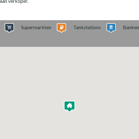
 aan verkoper.
Supermarkten
Tankstations
Banken