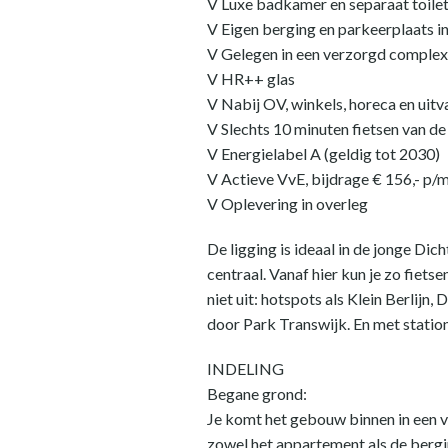
V Luxe badkamer en separaat toile
V Eigen berging en parkeerplaats i
V Gelegen in een verzorgd complex 
V HR++ glas
V Nabij OV, winkels, horeca en uit
V Slechts 10 minuten fietsen van d
V Energielabel A (geldig tot 2030)
V Actieve VvE, bijdrage € 156,- p/
V Oplevering in overleg
De ligging is ideaal in de jonge Di
centraal. Vanaf hier kun je zo fietse
niet uit: hotspots als Klein Berlijn
door Park Transwijk. En met station 
INDELING
Begane grond:
Je komt het gebouw binnen in een v
zowel het appartement als de berg