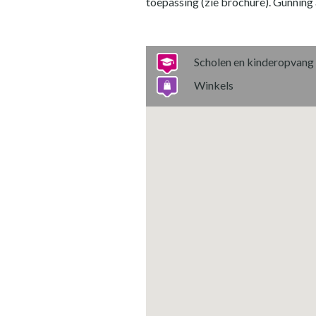
toepassing (zie brochure). Gunning
Scholen en kinderopvang
Winkels