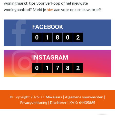
woningmarkt, tips voor verkoop of het nieuwste
woningaanbod? Meld je
hier
aan voor onze nieuwsbrief!
FACEBOOK
0
1
8
0
2
INSTAGRAM
0
1
7
8
2
© Copyright 2026
LEF Makelaars
|
Algemene voorwaarden
|
Privacyverklaring
|
Disclaimer
|
KVK: 64435865