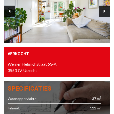
VERKOCHT
Werner Helmichstraat 63-A
3553 JV, Utrecht
SPECIFICATIES
2
Woonoppervlakte:
37 m
3
Inhoud:
122 m