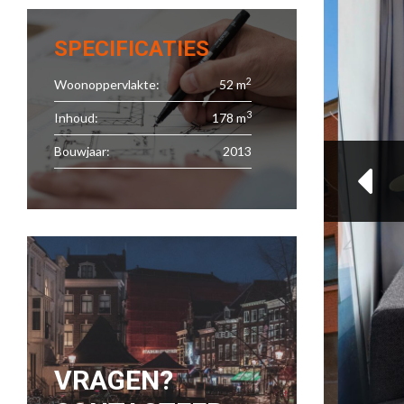
SPECIFICATIES
2
Woonoppervlakte:
52 m
3
Inhoud:
178 m
Bouwjaar:
2013
VRAGEN?