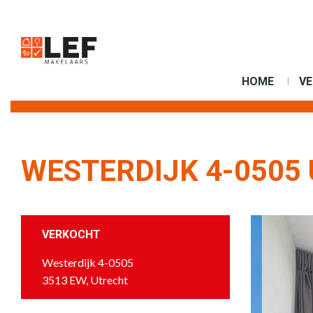
HOME
V
WESTERDIJK 4-0505
VERKOCHT
Westerdijk 4-0505
3513 EW, Utrecht