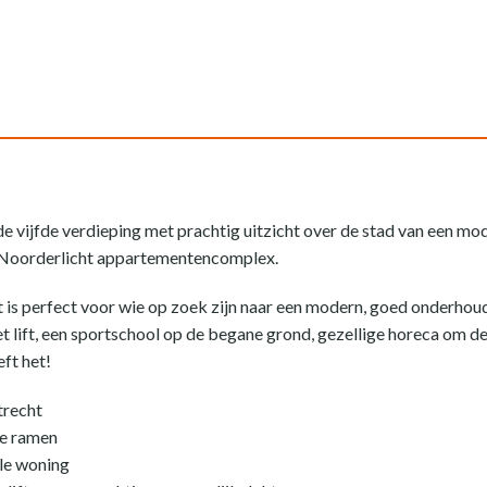
e vijfde verdieping met prachtig uitzicht over de stad van een mo
et Noorderlicht appartementencomplex.
is perfect voor wie op zoek zijn naar een modern, goed onderhou
et lift, een sportschool op de begane grond, gezellige horeca om d
ft het!
trecht
te ramen
ele woning