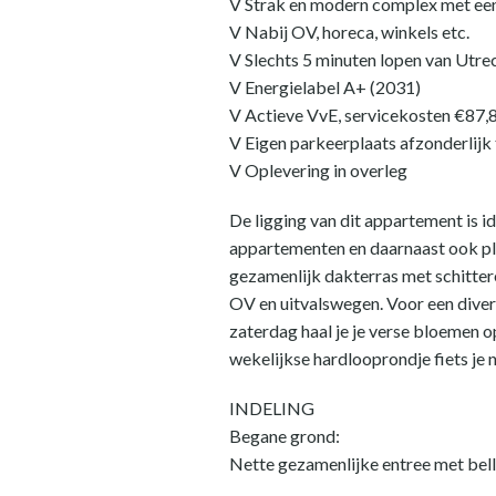
V Strak en modern complex met een 
V Nabij OV, horeca, winkels etc.
V Slechts 5 minuten lopen van Utre
V Energielabel A+ (2031)
V Actieve VvE, servicekosten €87,
V Eigen parkeerplaats afzonderlijk
V Oplevering in overleg
De ligging van dit appartement is i
appartementen en daarnaast ook ple
gezamenlijk dakterras met schittere
OV en uitvalswegen. Voor een diver
zaterdag haal je je verse bloemen o
wekelijkse hardlooprondje fiets je n
INDELING
Begane grond:
Nette gezamenlijke entree met belle