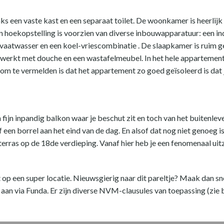
nks een vaste kast en een separaat toilet. De woonkamer is heerlijk
in hoekopstelling is voorzien van diverse inbouwapparatuur: een 
aatwasser en een koel-vriescombinatie . De slaapkamer is ruim
werkt met douche en een wastafelmeubel. In het hele appartement l
m te vermelden is dat het appartement zo goed geïsoleerd is dat j
ijn inpandig balkon waar je beschut zit en toch van het buitenleve
f een borrel aan het eind van de dag. En alsof dat nog niet genoeg i
as op de 18de verdieping. Vanaf hier heb je een fenomenaal uitzic
p een super locatie. Nieuwsgierig naar dit pareltje? Maak dan s
 aan via Funda. Er zijn diverse NVM-clausules van toepassing (zie 