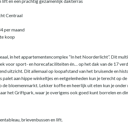
lift en een prachtig gezamenlijk dakterras
cht Centraal
84 per maand
 te koop
deaal, in het appartementencomplex “In het Noorderlicht”. Dit mul
k voor sport- en horecafaciliteiten én… op het dak van de 17 verd
nd uitzicht. Dit allemaal op loopafstand van het bruisende en hist
s palet aan hippe winkeltjes en eetgelenheden kun je terecht op
p de bloemenmarkt. Lekker koffie en heerlijk uit eten kun je onde
aar het Griftpark, waar je overigens ook goed kunt borrelen en dine
ntableau, brievenbussen en lift.