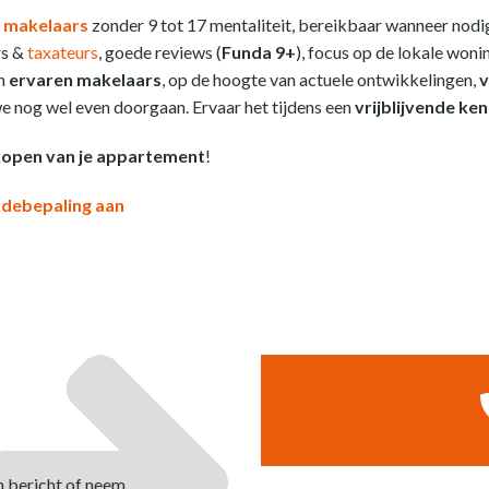
 makelaars
zonder 9 tot 17 mentaliteit, bereikbaar wanneer nodig
rs &
taxateurs
, goede reviews (
Funda 9+
), focus op de lokale won
en
ervaren makelaars
, op de hoogte van actuele ontwikkelingen,
v
 nog wel even doorgaan. Ervaar het tijdens een
vrijblijvende ke
rkopen van je appartement
!
ardebepaling aan
n bericht of neem