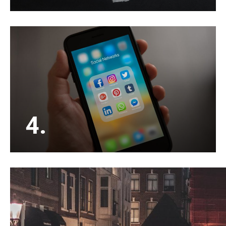
Een appartement verkopen doen de meesten
maar een paar keer in hun leven. Kies voor een
ervaren en enthousiaste NVM verkoopmakelaar.
4.
Buiten het adverteren op Funda en ons eigen
zoekersbestand, adverteren wij jouw woning
ook op social media waardoor het bereik veel