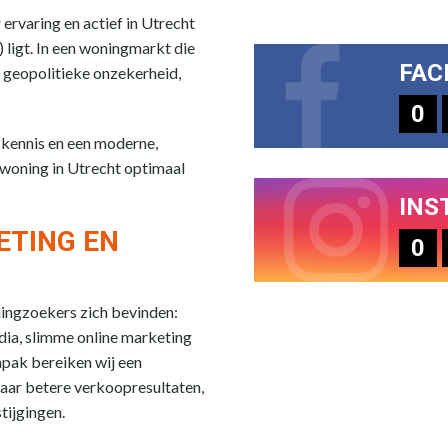
rvaring en actief in Utrecht
 ligt. In een woningmarkt die
FAC
 geopolitieke onzekerheid,
0
skennis en een moderne,
 woning in Utrecht optimaal
INS
ETING EN
0
ningzoekers zich bevinden:
edia, slimme online marketing
npak bereiken wij een
aar betere verkoopresultaten,
tijgingen.