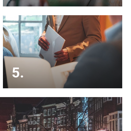
Met inmiddels 20 jaar ervaring in de makelaardij
kennen wij de lokale markt als geen ander.
5.
Onze makelaars doen alle bezichtigingen en
houden je op de hoogte. De onderhandelingen en
de koopakte zijn eveneens een onderdeel van