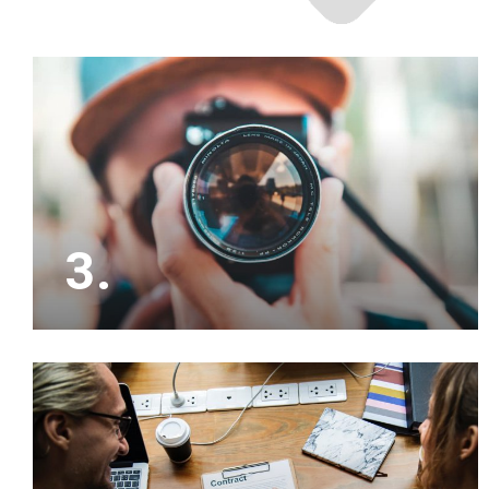
3.
Het is slim om ons eerst jouw woning op waarde
te laten schatten, waarna wij zorgen voor
professionele beeldmateriaal om de verkoop te