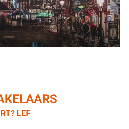
onze service.
MAKELAARS
RT? LEF