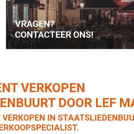
hoger wordt.
VRAGEN?
CONTACTEER ONS!
NT VERKOPEN
DENBUURT DOOR LEF 
 VERKOPEN IN STAATSLIEDENBUU
ERKOOPSPECIALIST.