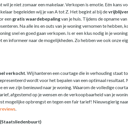
 wil je niet zomaar een makelaar. Verkopen is emotie. Eén kans v
akelaar begeleiden wij je van A tot Z. Het begint al bij de
vrijblijv
or een
gratis waardebepaling
van je huis. Tijdens de opname van 
resenteren. Na alle ins en outs van je woning vernomen te hebben, k
ning snel en goed gaan verkopen. Is er een klus nodig in je woning 
t en informeer naar de mogelijkheden. Zo hebben we ook onze eige
nel verkocht
. Wij hanteren een courtage die in verhouding staat t
g gepresenteerd wordt voor het bepalen van een optimaal resultaat
e en we zijn benieuwd naar je woning. Waarom de volledige courtag
arief, afgestemd op je wensen en de verkoopbaarheid van je woning
t mogelijke opbrengst en tegen een fair tarief! Nieuwsgierig naa
e
reviews
.
(Staatsliedenbuurt)