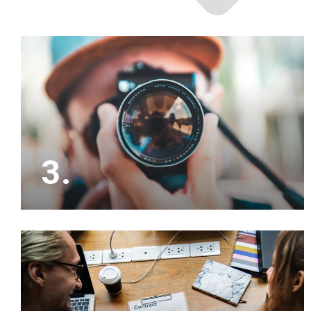
3.
Het is slim om ons eerst jouw woning op waarde
te laten schatten, waarna wij zorgen voor
professionele beeldmateriaal om de verkoop te