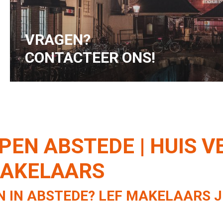
hoger wordt.
VRAGEN?
CONTACTEER ONS!
PEN ABSTEDE | HUIS 
MAKELAARS
N IN ABSTEDE? LEF MAKELAARS 