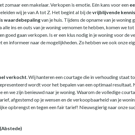
niet zomaar een makelaar. Verkopen is emotie. Eén kans voor een
ee
leiden wij je van A tot Z. Het begint al bij de
vrijblijvende kenn
is waardebepaling
van je huis. Tijdens de opname van je woning ge
 alle ins en outs van je woning vernomen te hebben, komen we tot 
en goed gaan verkopen. Is er een klus nodig in je woning voor de ver
t en informeer naar de mogelijkheden. Zo hebben we ook onze eige
nel verkocht
. Wij hanteren een courtage die in verhouding staat t
g gepresenteerd wordt voor het bepalen van een optimaal resultaat
e en we zijn benieuwd naar je woning. Waarom de volledige courtag
arief, afgestemd op je wensen en de verkoopbaarheid van je woning
ijke opbrengst en tegen een fair tarief! Nieuwsgierig naar onze 
 (Abstede)