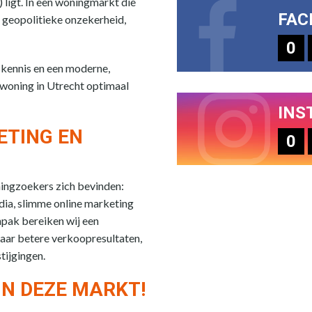
 ligt. In een woningmarkt die
FAC
 geopolitieke onzekerheid,
0
skennis en een moderne,
 woning in Utrecht optimaal
INS
ETING EN
0
ningzoekers zich bevinden:
edia, slimme online marketing
npak bereiken wij een
aar betere verkoopresultaten,
tijgingen.
IN DEZE MARKT!