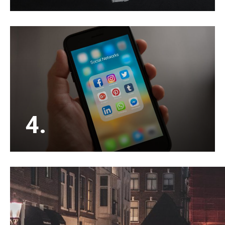
Een huis verkopen doen de meesten maar een
paar keer in hun leven. Kies voor een ervaren en
enthousiaste NVM verkoopmakelaar.
4.
Buiten het adverteren op Funda en ons eigen
zoekersbestand, adverteren wij jouw woning
ook op social media waardoor het bereik veel