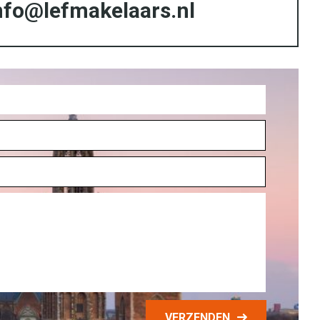
nfo@lefmakelaars.nl
VERZENDEN