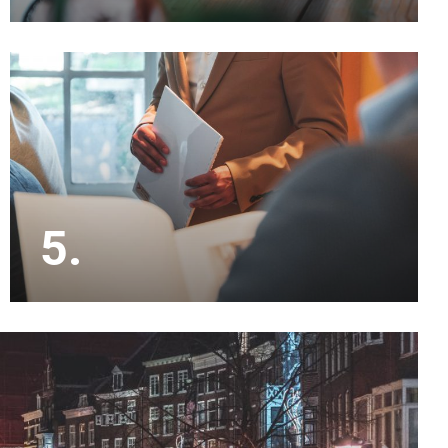
Met inmiddels 20 jaar ervaring in de makelaardij
kennen wij de lokale markt als geen ander.
5.
Onze makelaars doen alle bezichtigingen en
houden je op de hoogte. De onderhandelingen en
de koopakte zijn eveneens een onderdeel van