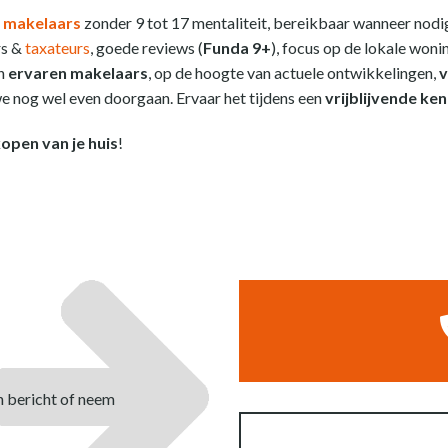
 makelaars
zonder 9 tot 17 mentaliteit, bereikbaar wanneer nodig
rs &
taxateurs
, goede reviews (
Funda 9+
), focus op de lokale won
en
ervaren makelaars
, op de hoogte van actuele ontwikkelingen,
v
 nog wel even doorgaan. Ervaar het tijdens een
vrijblijvende ke
open van je huis
!
n bericht of neem